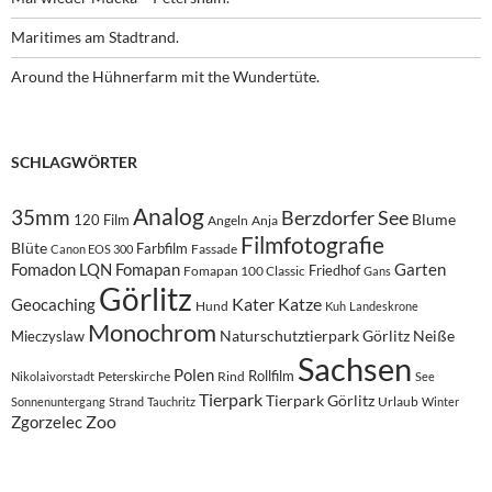
Maritimes am Stadtrand.
Around the Hühnerfarm mit the Wundertüte.
SCHLAGWÖRTER
Analog
35mm
Berzdorfer See
Blume
120 Film
Angeln
Anja
Filmfotografie
Blüte
Farbfilm
Fassade
Canon EOS 300
Fomadon LQN
Fomapan
Garten
Friedhof
Fomapan 100 Classic
Gans
Görlitz
Kater
Katze
Geocaching
Hund
Kuh
Landeskrone
Monochrom
Naturschutztierpark Görlitz
Neiße
Mieczyslaw
Sachsen
Polen
Rollfilm
Peterskirche
Rind
Nikolaivorstadt
See
Tierpark
Tierpark Görlitz
Urlaub
Sonnenuntergang
Strand
Tauchritz
Winter
Zoo
Zgorzelec