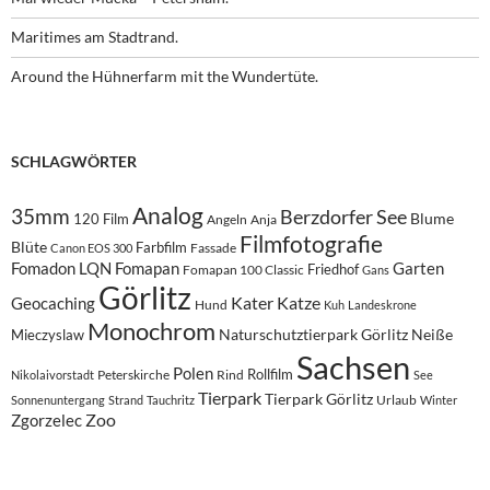
Maritimes am Stadtrand.
Around the Hühnerfarm mit the Wundertüte.
SCHLAGWÖRTER
Analog
35mm
Berzdorfer See
Blume
120 Film
Angeln
Anja
Filmfotografie
Blüte
Farbfilm
Fassade
Canon EOS 300
Fomadon LQN
Fomapan
Garten
Friedhof
Fomapan 100 Classic
Gans
Görlitz
Kater
Katze
Geocaching
Hund
Kuh
Landeskrone
Monochrom
Naturschutztierpark Görlitz
Neiße
Mieczyslaw
Sachsen
Polen
Rollfilm
Peterskirche
Rind
Nikolaivorstadt
See
Tierpark
Tierpark Görlitz
Urlaub
Sonnenuntergang
Strand
Tauchritz
Winter
Zoo
Zgorzelec