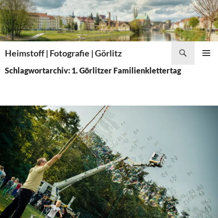
Zum
Inhalt
springen
Suchen
Heimstoff | Fotografie | Görlitz
PRIMÄR
Schlagwortarchiv: 1. Görlitzer Familienklettertag
MENÜ