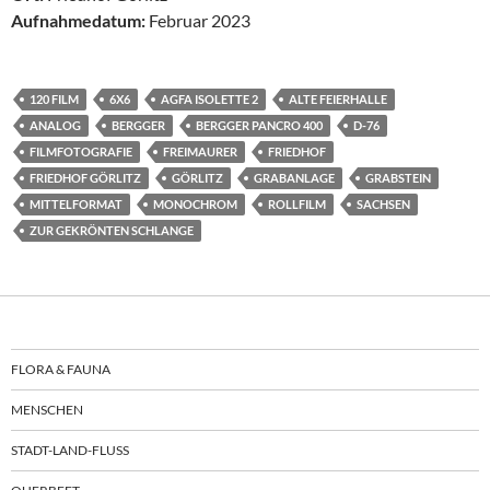
Aufnahmedatum:
Februar 2023
120 FILM
6X6
AGFA ISOLETTE 2
ALTE FEIERHALLE
ANALOG
BERGGER
BERGGER PANCRO 400
D-76
FILMFOTOGRAFIE
FREIMAURER
FRIEDHOF
FRIEDHOF GÖRLITZ
GÖRLITZ
GRABANLAGE
GRABSTEIN
MITTELFORMAT
MONOCHROM
ROLLFILM
SACHSEN
ZUR GEKRÖNTEN SCHLANGE
FLORA & FAUNA
MENSCHEN
STADT-LAND-FLUSS