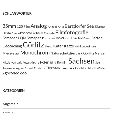
SCHLAGWÖRTER
Analog
35mm
Berzdorfer See
Blume
120 Film
Angeln
Anja
Filmfotografie
Blüte
Farbfilm
Fassade
Canon EOS 300
Fomadon LQN
Fomapan
Garten
Friedhof
Fomapan 100 Classic
Gans
Görlitz
Kater
Katze
Geocaching
Hund
Kuh
Landeskrone
Monochrom
Naturschutztierpark Görlitz
Neiße
Mieczyslaw
Sachsen
Polen
Rollfilm
Peterskirche
Rind
Nikolaivorstadt
See
Tierpark
Tierpark Görlitz
Urlaub
Sonnenuntergang
Strand
Tauchritz
Winter
Zoo
Zgorzelec
KATEGORIEN
Allgemein
Angeln