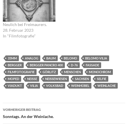
Neulich bei Freimaurers.
28. Februar 2023
In "Filmfotografie"
35MM
ANALOG
BAUM
BELOMO
BELOMO VILIA
BERGGER
BERGGER PANCRO 400
D-76
FASSADE
FILMFOTOGRAFIE
GÖRLITZ
MENSCHEN
MONOCHROM
MOPED
NEISSE
NEISSEWIESEN
SACHSEN
SELFIE
VIADUKT
VILIA
VOLKSBAD
WEINHÜBEL
WEINLACHE
Beitragsnavigation
VORHERIGER BEITRAG
Sonntags. An der Weinlache.