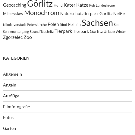
Görlitz
Kater
Katze
Geocaching
Hund
Kuh
Landeskrone
Monochrom
Naturschutztierpark Görlitz
Neiße
Mieczyslaw
Sachsen
Polen
Rollfilm
Peterskirche
Rind
Nikolaivorstadt
See
Tierpark
Tierpark Görlitz
Urlaub
Sonnenuntergang
Strand
Tauchritz
Winter
Zoo
Zgorzelec
KATEGORIEN
Allgemein
Angeln
Ausflüge
Filmfotografie
Fotos
Garten