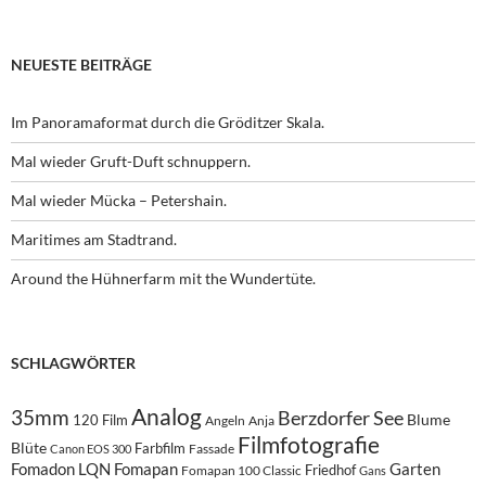
nach:
NEUESTE BEITRÄGE
Im Panoramaformat durch die Gröditzer Skala.
Mal wieder Gruft-Duft schnuppern.
Mal wieder Mücka – Petershain.
Maritimes am Stadtrand.
Around the Hühnerfarm mit the Wundertüte.
SCHLAGWÖRTER
Analog
35mm
Berzdorfer See
Blume
120 Film
Angeln
Anja
Filmfotografie
Blüte
Farbfilm
Fassade
Canon EOS 300
Fomadon LQN
Fomapan
Garten
Friedhof
Fomapan 100 Classic
Gans