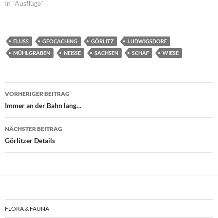
In "Ausflüge"
FLUSS
GEOCACHING
GÖRLITZ
LUDWIGSDORF
MÜHLGRABEN
NEISSE
SACHSEN
SCHAF
WIESE
Beitragsnavigation
VORHERIGER BEITRAG
Immer an der Bahn lang…
NÄCHSTER BEITRAG
Görlitzer Details
FLORA & FAUNA