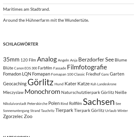
Maritimes am Stadtrand.
Around the Hühnerfarm mit the Wundertüte.
SCHLAGWÖRTER
Analog
35mm
Berzdorfer See
Blume
120 Film
Angeln
Anja
Filmfotografie
Blüte
Farbfilm
Fassade
Canon EOS 300
Fomadon LQN
Fomapan
Garten
Friedhof
Fomapan 100 Classic
Gans
Görlitz
Kater
Katze
Geocaching
Hund
Kuh
Landeskrone
Monochrom
Naturschutztierpark Görlitz
Neiße
Mieczyslaw
Sachsen
Polen
Rollfilm
Peterskirche
Rind
Nikolaivorstadt
See
Tierpark
Tierpark Görlitz
Urlaub
Sonnenuntergang
Strand
Tauchritz
Winter
Zoo
Zgorzelec