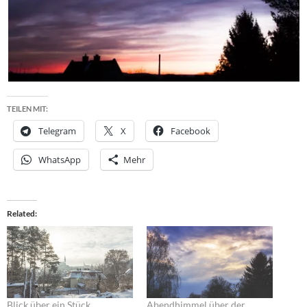
TEILEN MIT:
Telegram
X
Facebook
WhatsApp
Mehr
Related
Blick über ein Stück
Abendhimmel über der