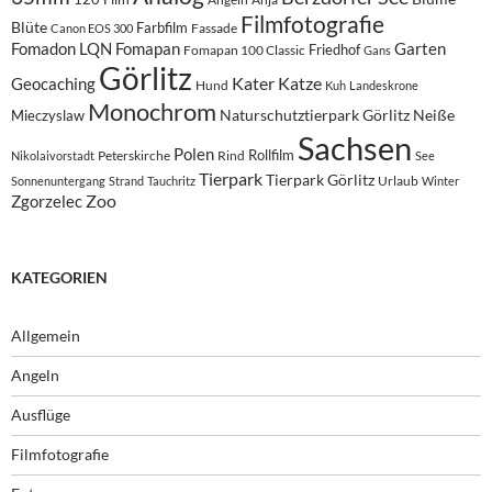
Filmfotografie
Blüte
Farbfilm
Fassade
Canon EOS 300
Fomadon LQN
Fomapan
Garten
Friedhof
Fomapan 100 Classic
Gans
Görlitz
Kater
Katze
Geocaching
Hund
Kuh
Landeskrone
Monochrom
Naturschutztierpark Görlitz
Neiße
Mieczyslaw
Sachsen
Polen
Rollfilm
Peterskirche
Rind
Nikolaivorstadt
See
Tierpark
Tierpark Görlitz
Urlaub
Sonnenuntergang
Strand
Tauchritz
Winter
Zoo
Zgorzelec
KATEGORIEN
Allgemein
Angeln
Ausflüge
Filmfotografie