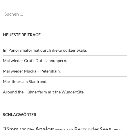
Suchen
nach:
NEUESTE BEITRÄGE
Im Panoramaformat durch die Gröditzer Skala.
Mal wieder Gruft-Duft schnuppern.
Mal wieder Mücka – Petershain.
Maritimes am Stadtrand.
Around the Hühnerfarm mit the Wundertüte.
SCHLAGWÖRTER
Analog
35mm
Berzdorfer See
Blume
120 Film
Angeln
Anja