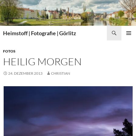
Zum
Inhalt
springen
Suchen
Heimstoff | Fotografie | Görlitz
PRIMÄR
MENÜ
FOTOS
HEILIG MORGEN
24. DEZEMBER 2013
CHRISTIAN