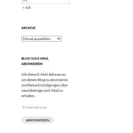
« Juli
ARCHIVE
Archive
BLOG VIA E-MAIL
ABONNIEREN
Gib Deine E-Mail-Adresse an,
um diesen Blog zu abonnieren
und Benachrichtigungen über
neue Beiträge via E-Mail zu
erhalten.
E-
Mail-
Adresse
ABONNIEREN