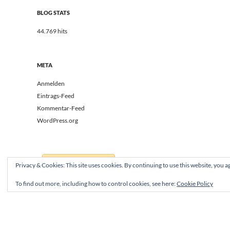
BLOG STATS
44.769 hits
META
Anmelden
Eintrags-Feed
Kommentar-Feed
WordPress.org
Privacy & Cookies: This site uses cookies. By continuing to use this website, you ag
To find out more, including how to control cookies, see here:
Cookie Policy