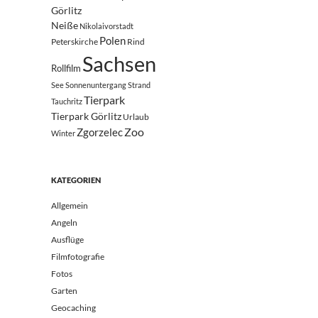
Görlitz
Neiße
Nikolaivorstadt
Polen
Peterskirche
Rind
Sachsen
Rollfilm
See
Sonnenuntergang
Strand
Tierpark
Tauchritz
Tierpark Görlitz
Urlaub
Zoo
Zgorzelec
Winter
KATEGORIEN
Allgemein
Angeln
Ausflüge
Filmfotografie
Fotos
Garten
Geocaching