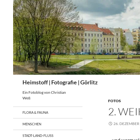
Zum
Inhalt
springen
Suchen
Heimstoff | Fotografie | Görlitz
Ein Fotoblog von Christian
Weß
FOTOS
2. WE
FLORA & FAUNA
26. DEZEMBER
MENSCHEN
STADT-LAND-FLUSS
…und warm wie