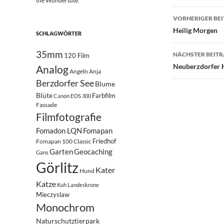
the Wundertüte.
Beitrags
VORHERIGER BE
Heilig Morgen
SCHLAGWÖRTER
35mm
NÄCHSTER BEIT
120 Film
Neuberzdorfer 
Analog
Angeln
Anja
Berzdorfer See
Blume
Blüte
Farbfilm
Canon EOS 300
Fassade
Filmfotografie
Fomadon LQN
Fomapan
Friedhof
Fomapan 100 Classic
Garten
Geocaching
Gans
Görlitz
Kater
Hund
Katze
Kuh
Landeskrone
Mieczyslaw
Monochrom
Naturschutztierpark