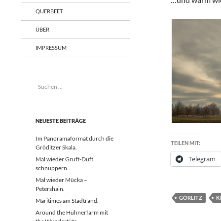
QUERBEET
ÜBER
IMPRESSUM
Suchen
nach:
NEUESTE BEITRÄGE
Im Panoramaformat durch die
TEILEN MIT:
Gröditzer Skala.
Telegram
Mal wieder Gruft-Duft
schnuppern.
Mal wieder Mücka –
Petershain.
GÖRLITZ
K
Maritimes am Stadtrand.
Around the Hühnerfarm mit