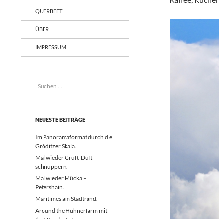
QUERBEET
ÜBER
IMPRESSUM
Suchen
nach:
NEUESTE BEITRÄGE
Im Panoramaformat durch die
Gröditzer Skala.
Mal wieder Gruft-Duft
schnuppern.
Mal wieder Mücka –
Petershain.
Maritimes am Stadtrand.
Around the Hühnerfarm mit