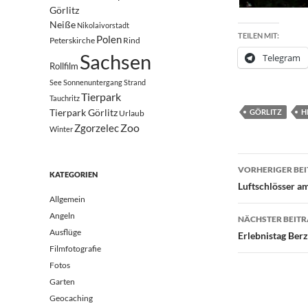
Görlitz
Neiße
Nikolaivorstadt
TEILEN MIT:
Polen
Peterskirche
Rind
Sachsen
Telegram
Rollfilm
See
Sonnenuntergang
Strand
Tierpark
Tauchritz
Tierpark Görlitz
GÖRLITZ
H
Urlaub
Zoo
Zgorzelec
Winter
Beitrags
VORHERIGER BE
KATEGORIEN
Luftschlösser a
Allgemein
Angeln
NÄCHSTER BEIT
Ausflüge
Erlebnistag Ber
Filmfotografie
Fotos
Garten
Geocaching