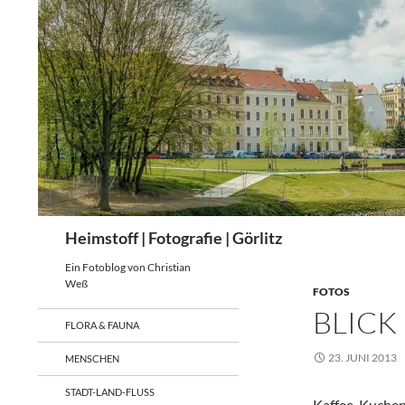
Zum
Inhalt
springen
Suchen
Heimstoff | Fotografie | Görlitz
Ein Fotoblog von Christian
Weß
FOTOS
BLICK
FLORA & FAUNA
23. JUNI 2013
MENSCHEN
STADT-LAND-FLUSS
Kaffee, Kuchen