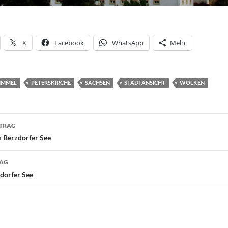
X
Facebook
WhatsApp
Mehr
IMMEL
PETERSKIRCHE
SACHSEN
STADTANSICHT
WOLKEN
navigation
ITRAG
m Berzdorfer See
RAG
zdorfer See