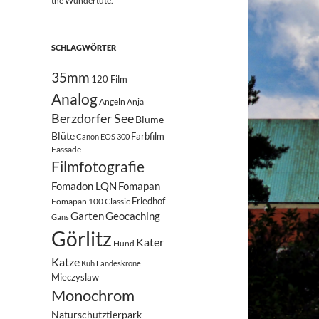
the Wundertüte.
SCHLAGWÖRTER
35mm
120 Film
Analog
Angeln
Anja
Berzdorfer See
Blume
Blüte
Farbfilm
Canon EOS 300
Fassade
Filmfotografie
Fomadon LQN
Fomapan
Friedhof
Fomapan 100 Classic
Garten
Geocaching
Gans
Görlitz
Kater
Hund
Katze
Kuh
Landeskrone
Mieczyslaw
Monochrom
Naturschutztierpark