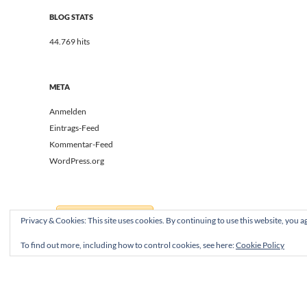
BLOG STATS
44.769 hits
META
Anmelden
Eintrags-Feed
Kommentar-Feed
WordPress.org
Privacy & Cookies: This site uses cookies. By continuing to use this website, you ag
To find out more, including how to control cookies, see here:
Cookie Policy