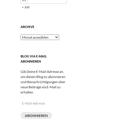
« Juli
ARCHIVE
Archive
BLOG VIA E-MAIL
ABONNIEREN
Gib Deine E-Mail-Adresse an,
um diesen Blog zu abonnieren
und Benachrichtigungen über
neue Beiträge via E-Mail zu
erhalten.
E-
Mail-
Adresse
ABONNIEREN