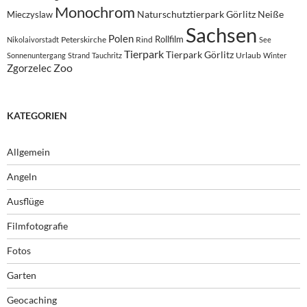
Monochrom
Naturschutztierpark Görlitz
Neiße
Mieczyslaw
Sachsen
Polen
Rollfilm
Peterskirche
Rind
Nikolaivorstadt
See
Tierpark
Tierpark Görlitz
Urlaub
Sonnenuntergang
Strand
Tauchritz
Winter
Zoo
Zgorzelec
KATEGORIEN
Allgemein
Angeln
Ausflüge
Filmfotografie
Fotos
Garten
Geocaching