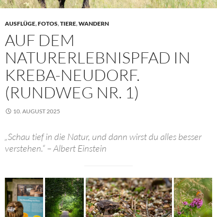
AUSFLÜGE
,
FOTOS
,
TIERE
,
WANDERN
AUF DEM
NATURERLEBNISPFAD IN
KREBA-NEUDORF.
(RUNDWEG NR. 1)
10. AUGUST 2025
„Schau tief in die Natur, und dann wirst du alles besser
verstehen.“ – Albert Einstein