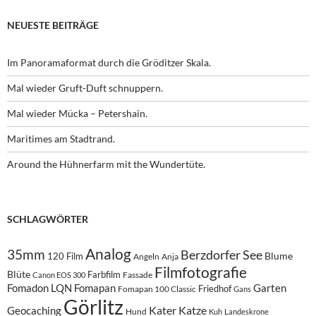
NEUESTE BEITRÄGE
Im Panoramaformat durch die Gröditzer Skala.
Mal wieder Gruft-Duft schnuppern.
Mal wieder Mücka – Petershain.
Maritimes am Stadtrand.
Around the Hühnerfarm mit the Wundertüte.
SCHLAGWÖRTER
Analog
35mm
Berzdorfer See
Blume
120 Film
Angeln
Anja
Filmfotografie
Blüte
Farbfilm
Fassade
Canon EOS 300
Fomadon LQN
Fomapan
Garten
Friedhof
Fomapan 100 Classic
Gans
Görlitz
Kater
Katze
Geocaching
Hund
Kuh
Landeskrone