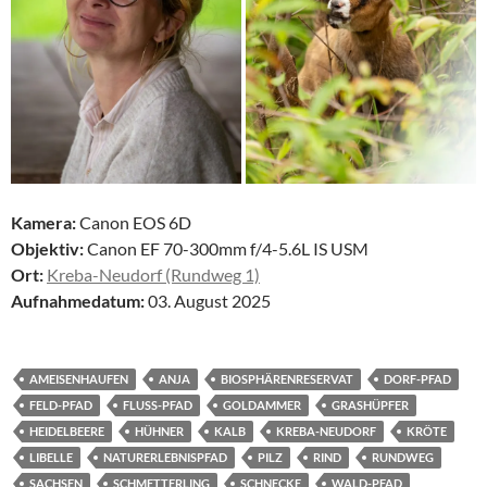
Kamera:
Canon EOS 6D
Objektiv:
Canon EF 70-300mm f/4-5.6L IS USM
Ort:
Kreba-Neudorf (Rundweg 1)
Aufnahmedatum:
03. August 2025
AMEISENHAUFEN
ANJA
BIOSPHÄRENRESERVAT
DORF-PFAD
FELD-PFAD
FLUSS-PFAD
GOLDAMMER
GRASHÜPFER
HEIDELBEERE
HÜHNER
KALB
KREBA-NEUDORF
KRÖTE
LIBELLE
NATURERLEBNISPFAD
PILZ
RIND
RUNDWEG
SACHSEN
SCHMETTERLING
SCHNECKE
WALD-PFAD