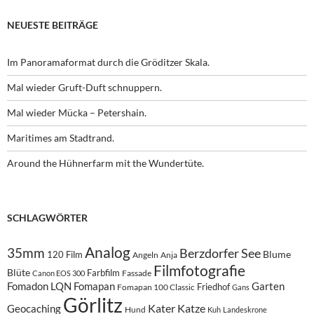
NEUESTE BEITRÄGE
Im Panoramaformat durch die Gröditzer Skala.
Mal wieder Gruft-Duft schnuppern.
Mal wieder Mücka – Petershain.
Maritimes am Stadtrand.
Around the Hühnerfarm mit the Wundertüte.
SCHLAGWÖRTER
Analog
35mm
Berzdorfer See
Blume
120 Film
Angeln
Anja
Filmfotografie
Blüte
Farbfilm
Fassade
Canon EOS 300
Fomadon LQN
Fomapan
Garten
Friedhof
Fomapan 100 Classic
Gans
Görlitz
Kater
Katze
Geocaching
Hund
Kuh
Landeskrone