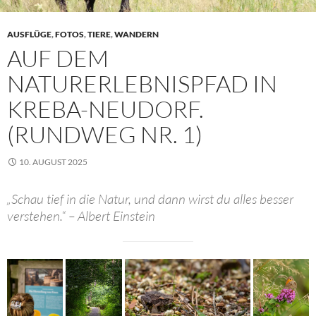
AUSFLÜGE
,
FOTOS
,
TIERE
,
WANDERN
AUF DEM
NATURERLEBNISPFAD IN
KREBA-NEUDORF.
(RUNDWEG NR. 1)
10. AUGUST 2025
„Schau tief in die Natur, und dann wirst du alles besser
verstehen.“ – Albert Einstein