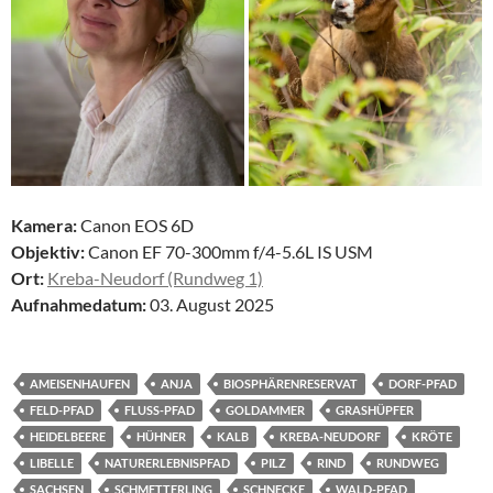
Kamera:
Canon EOS 6D
Objektiv:
Canon EF 70-300mm f/4-5.6L IS USM
Ort:
Kreba-Neudorf (Rundweg 1)
Aufnahmedatum:
03. August 2025
AMEISENHAUFEN
ANJA
BIOSPHÄRENRESERVAT
DORF-PFAD
FELD-PFAD
FLUSS-PFAD
GOLDAMMER
GRASHÜPFER
HEIDELBEERE
HÜHNER
KALB
KREBA-NEUDORF
KRÖTE
LIBELLE
NATURERLEBNISPFAD
PILZ
RIND
RUNDWEG
SACHSEN
SCHMETTERLING
SCHNECKE
WALD-PFAD