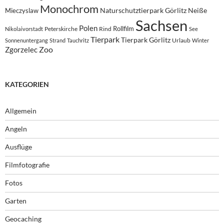
Monochrom
Naturschutztierpark Görlitz
Neiße
Mieczyslaw
Sachsen
Polen
Rollfilm
Peterskirche
Rind
Nikolaivorstadt
See
Tierpark
Tierpark Görlitz
Urlaub
Sonnenuntergang
Strand
Tauchritz
Winter
Zoo
Zgorzelec
KATEGORIEN
Allgemein
Angeln
Ausflüge
Filmfotografie
Fotos
Garten
Geocaching