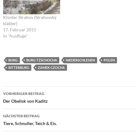
Kloster Strahov (Strahovský
klášter)
17. Februar 2015
In "Ausflüge"
BURG
BURG TZSCHOCHA
NIEDERSCHLESIEN
POLEN
RITTERBURG
ZAMEK CZOCHA
Beitragsnavigation
VORHERIGER BEITRAG
Der Obelisk von Kaditz
NÄCHSTER BEITRAG
Tiere, Schnuller, Teich & Eis.