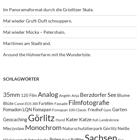
Im Panoramaformat durch die Gröditzer Skala.
Mal wieder Gruft-Duft schnuppern.
Mal wieder Mücka – Petershain.
Maritimes am Stadtrand.
Around the Hühnerfarm mit the Wundertüte.
SCHLAGWÖRTER
Analog
35mm
Berzdorfer See
Blume
120 Film
Angeln
Anja
Filmfotografie
Blüte
Farbfilm
Fassade
Canon EOS 300
Fomadon LQN
Fomapan
Garten
Friedhof
Fomapan 100 Classic
Gans
Görlitz
Kater
Katze
Geocaching
Hund
Kuh
Landeskrone
Monochrom
Naturschutztierpark Görlitz
Neiße
Mieczyslaw
Sachsen
Polen
Rollfilm
Peterskirche
Rind
Nikolaivorstadt
See