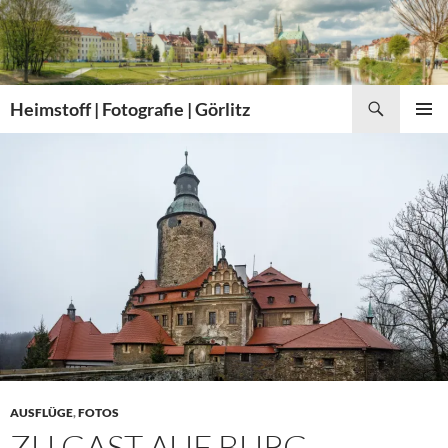
Zum
Inhalt
springen
Suchen
Heimstoff | Fotografie | Görlitz
PRIMÄR
MENÜ
AUSFLÜGE
,
FOTOS
ZU GAST AUF BURG