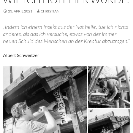
23. APRIL 2021
CHRISTIAN
„Indem ich einem Insekt aus der Not helfe, tue ich nichts
anderes, als das ich versuche, etwas von der immer
neuen Schuld des Menschen an der Kreatur abzutragen.“
Albert Schweitzer