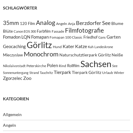
SCHLAGWÖRTER
Analog
35mm
Berzdorfer See
Blume
120 Film
Angeln
Anja
Filmfotografie
Blüte
Farbfilm
Fassade
Canon EOS 300
Fomadon LQN
Fomapan
Garten
Friedhof
Fomapan 100 Classic
Gans
Görlitz
Kater
Katze
Geocaching
Hund
Kuh
Landeskrone
Monochrom
Naturschutztierpark Görlitz
Neiße
Mieczyslaw
Sachsen
Polen
Rollfilm
Peterskirche
Rind
Nikolaivorstadt
See
Tierpark
Tierpark Görlitz
Urlaub
Sonnenuntergang
Strand
Tauchritz
Winter
Zoo
Zgorzelec
KATEGORIEN
Allgemein
Angeln