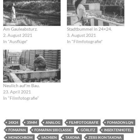
Am Gauleabsturz.
Stadtbummel in 24×24.
2. August 2021
3. August 2021
In "Ausflüge"
In "Filmfotografie"
Neulich auf’m Bau.
23. April 2021
In "Filmfotografie"
24X24
35MM
ANALOG
FILMFOTOGRAFIE
FOMADON LQN
FOMAPAN
FOMAPAN 100 CLASSIC
GÖRLITZ
INSEKTENHOTEL
MONOCHROM
SACHSEN
TAXONA
ZEISS IKON TAXONA