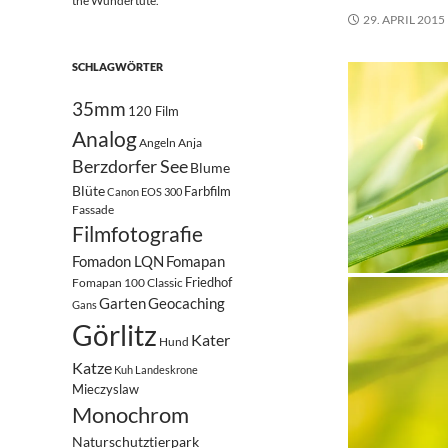
the Wundertüte.
29. APRIL 2015
SCHLAGWÖRTER
35mm
120 Film
Analog
Angeln
Anja
Berzdorfer See
Blume
Blüte
Farbfilm
Canon EOS 300
Fassade
Filmfotografie
Fomadon LQN
Fomapan
Friedhof
Fomapan 100 Classic
Garten
Geocaching
Gans
Görlitz
Kater
Hund
Katze
Kuh
Landeskrone
Mieczyslaw
Monochrom
Naturschutztierpark