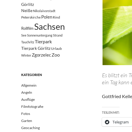
Görlitz
Neiße
Nikolaivorstadt
Polen
Peterskirche
Rind
Sachsen
Rollfilm
See
Sonnenuntergang
Strand
Tierpark
Tauchritz
Tierpark Görlitz
Urlaub
Zoo
Zgorzelec
Winter
Es blitzt ein
KATEGORIEN
ein Tag kann 
Allgemein
Angeln
Gottfried Kell
Ausflüge
Filmfotografie
TEILEN MIT:
Fotos
Garten
Telegram
Geocaching