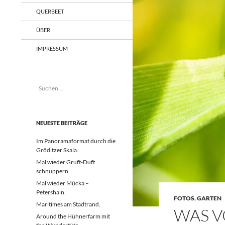
QUERBEET
ÜBER
IMPRESSUM
Suchen
nach:
NEUESTE BEITRÄGE
Im Panoramaformat durch die
Gröditzer Skala.
Mal wieder Gruft-Duft
schnuppern.
Mal wieder Mücka –
Petershain.
FOTOS
,
GARTEN
Maritimes am Stadtrand.
WAS V
Around the Hühnerfarm mit