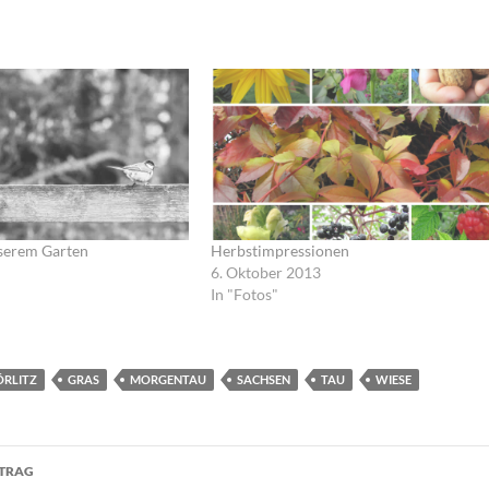
nserem Garten
Herbstimpressionen
6. Oktober 2013
In "Fotos"
ÖRLITZ
GRAS
MORGENTAU
SACHSEN
TAU
WIESE
navigation
ITRAG