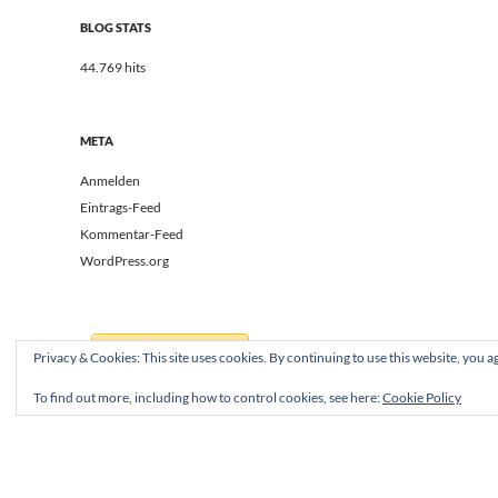
BLOG STATS
44.769 hits
META
Anmelden
Eintrags-Feed
Kommentar-Feed
WordPress.org
Privacy & Cookies: This site uses cookies. By continuing to use this website, you ag
To find out more, including how to control cookies, see here:
Cookie Policy