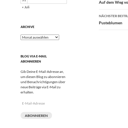
Auf dem Weg von
« Juli
NÄCHSTER BEIT
Pusteblumen
ARCHIVE
Archive
BLOG VIA E-MAIL
ABONNIEREN
Gib Deine E-Mail-Adresse an,
um diesen Blog zu abonnieren
und Benachrichtigungen über
neue Beiträge via E-Mail zu
erhalten.
E-
Mail-
Adresse
ABONNIEREN