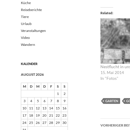
Küche
Reiseberichte
Related
Tiere
Urlaub
Veranstaltungen
Video
Wandern
KALENDER
Nestflucht in u
15. Mai 2014
AUGUST 2026
In "Fotos"
M
D
M
D
F
S
S
1
2
3
4
5
6
7
8
9
GARTEN
G
10
11
12
13
14
15
16
17
18
19
20
21
22
23
Beitrags
24
25
26
27
28
29
30
VORHERIGER BE
31