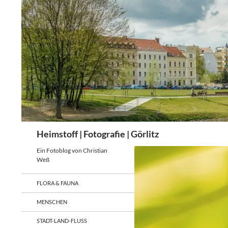
Zum
Inhalt
springen
Suchen
Heimstoff | Fotografie | Görlitz
Ein Fotoblog von Christian
Weß
FLORA & FAUNA
MENSCHEN
STADT-LAND-FLUSS