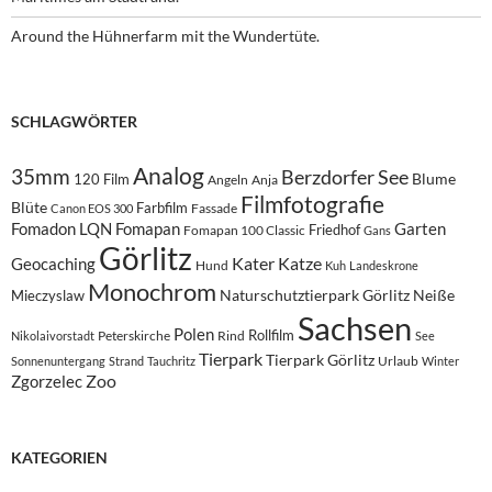
Around the Hühnerfarm mit the Wundertüte.
SCHLAGWÖRTER
Analog
35mm
Berzdorfer See
Blume
120 Film
Angeln
Anja
Filmfotografie
Blüte
Farbfilm
Fassade
Canon EOS 300
Fomadon LQN
Fomapan
Garten
Friedhof
Fomapan 100 Classic
Gans
Görlitz
Kater
Katze
Geocaching
Hund
Kuh
Landeskrone
Monochrom
Naturschutztierpark Görlitz
Neiße
Mieczyslaw
Sachsen
Polen
Rollfilm
Peterskirche
Rind
Nikolaivorstadt
See
Tierpark
Tierpark Görlitz
Urlaub
Sonnenuntergang
Strand
Tauchritz
Winter
Zoo
Zgorzelec
KATEGORIEN