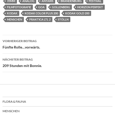
35MM
ANALOG
ANTARIS
BRANDENBURG
FESTIVAL
FILMFOTOGRAFIE
GOA
GOLLENBERG
HORIZON PERFEKT
KODAK
KODAK COLOR PLUS 200
KODAK GOLD 200
MENSCHEN
PRAKTICA LTL 2
STÖLLN
Beitragsnavigation
VORHERIGER BEITRAG
Fünfte Rolle…vorwärts.
NÄCHSTER BEITRAG
209 Stunden mit Bonnie.
FLORA & FAUNA
MENSCHEN