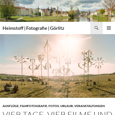
Zum
Inhalt
springen
Suchen
Heimstoff | Fotografie | Görlitz
PRIMÄR
MENÜ
AUSFLÜGE
,
FILMFOTOGRAFIE
,
FOTOS
,
URLAUB
,
VERANSTALTUNGEN
VIER TAGE, VIER FILME UND