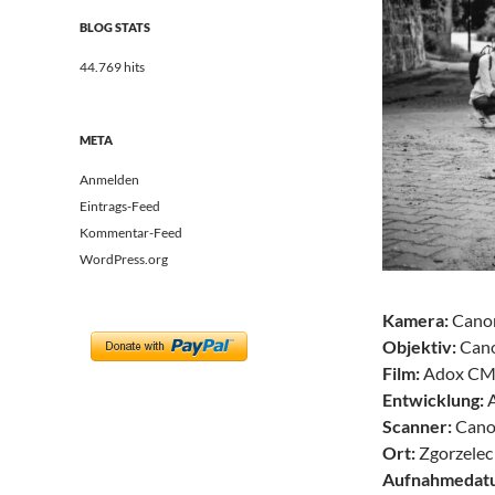
BLOG STATS
44.769 hits
META
Anmelden
Eintrags-Feed
Kommentar-Feed
WordPress.org
Kamera:
Cano
Objektiv:
Cano
Film:
Adox CMS
Entwicklung:
Scanner:
Cano
Ort:
Zgorzelec
Aufnahmedat