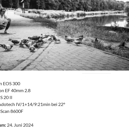
n EOS 300
n EF 40mm 2.8
 20 II
Adotech IV/1+14/9:21min bei 22°
Scan 8600F
um:
24. Juni 2024