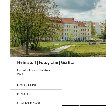
Zum
Inhalt
springen
Suchen
Heimstoff | Fotografie | Görlitz
Ein Fotoblog von Christian
Weß
FLORA & FAUNA
MENSCHEN
STADT-LAND-FLUSS