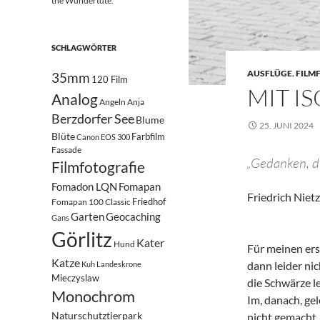
the Wundertüte.
SCHLAGWÖRTER
AUSFLÜGE
,
FILM
35mm
120 Film
MIT I
Analog
Angeln
Anja
Berzdorfer See
Blume
25. JUNI 2024
Blüte
Farbfilm
Canon EOS 300
Fassade
„Gedanken, d
Filmfotografie
Fomadon LQN
Fomapan
Friedrich Niet
Friedhof
Fomapan 100 Classic
Garten
Geocaching
Gans
Görlitz
Kater
Hund
Für meinen ers
Katze
dann leider ni
Kuh
Landeskrone
Mieczyslaw
die Schwärze l
Monochrom
Im, danach, ge
Naturschutztierpark
nicht gemacht,