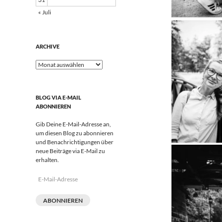
« Juli
ARCHIVE
Archive
BLOG VIA E-MAIL
ABONNIEREN
Gib Deine E-Mail-Adresse an,
um diesen Blog zu abonnieren
und Benachrichtigungen über
neue Beiträge via E-Mail zu
erhalten.
E-
Mail-
Adresse
ABONNIEREN