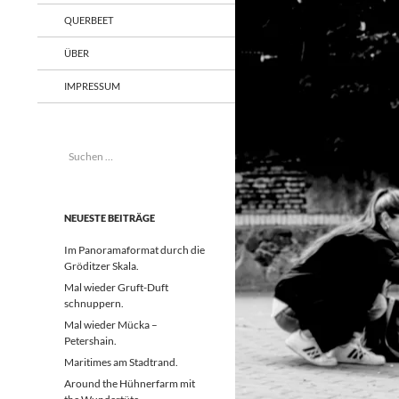
QUERBEET
ÜBER
IMPRESSUM
Suchen
nach:
NEUESTE BEITRÄGE
Im Panoramaformat durch die
Gröditzer Skala.
Mal wieder Gruft-Duft
schnuppern.
Mal wieder Mücka –
Petershain.
Maritimes am Stadtrand.
Around the Hühnerfarm mit