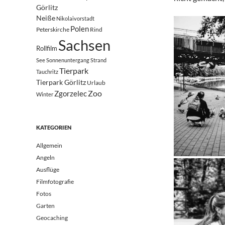
Görlitz
Neiße
Nikolaivorstadt
Polen
Peterskirche
Rind
Sachsen
Rollfilm
See
Sonnenuntergang
Strand
Tierpark
Tauchritz
Tierpark Görlitz
Urlaub
Zoo
Zgorzelec
Winter
KATEGORIEN
Allgemein
Angeln
Ausflüge
Filmfotografie
Fotos
Garten
Geocaching