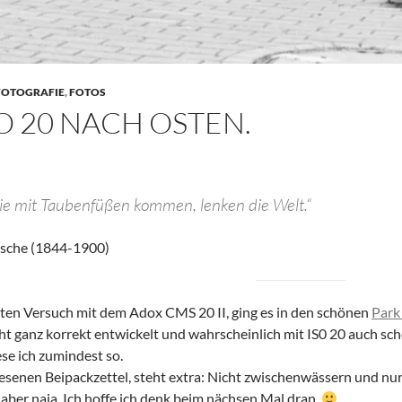
FOTOGRAFIE
,
FOTOS
SO 20 NACH OSTEN.
ie mit Taubenfüßen kommen, lenken die Welt.“
zsche (1844-1900)
ten Versuch mit dem Adox CMS 20 II, ging es in den schönen
Park
cht ganz korrekt entwickelt und wahrscheinlich mit IS0 20 auch sc
ese ich zumindest so.
lesenen Beipackzettel, steht extra: Nicht zwischenwässern und nur 
 aber naja. Ich hoffe ich denk beim nächsen Mal dran.