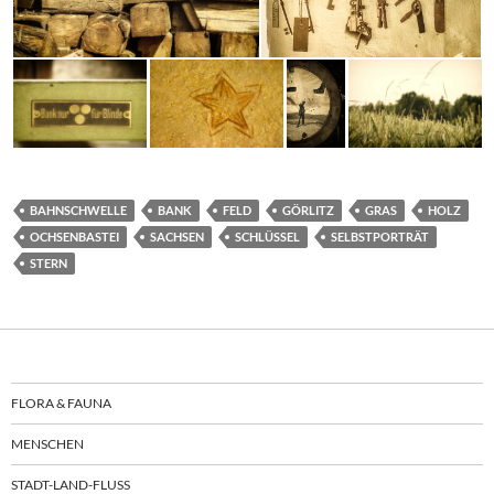
BAHNSCHWELLE
BANK
FELD
GÖRLITZ
GRAS
HOLZ
OCHSENBASTEI
SACHSEN
SCHLÜSSEL
SELBSTPORTRÄT
STERN
FLORA & FAUNA
MENSCHEN
STADT-LAND-FLUSS