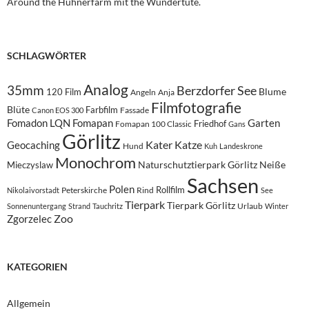
Around the Hühnerfarm mit the Wundertüte.
SCHLAGWÖRTER
Analog
35mm
Berzdorfer See
Blume
120 Film
Angeln
Anja
Filmfotografie
Blüte
Farbfilm
Fassade
Canon EOS 300
Fomadon LQN
Fomapan
Garten
Friedhof
Fomapan 100 Classic
Gans
Görlitz
Kater
Katze
Geocaching
Hund
Kuh
Landeskrone
Monochrom
Naturschutztierpark Görlitz
Neiße
Mieczyslaw
Sachsen
Polen
Rollfilm
Peterskirche
Rind
Nikolaivorstadt
See
Tierpark
Tierpark Görlitz
Urlaub
Sonnenuntergang
Strand
Tauchritz
Winter
Zoo
Zgorzelec
KATEGORIEN
Allgemein