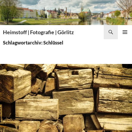
Zum
Inhalt
springen
Suchen
Heimstoff | Fotografie | Görlitz
PRIMÄR
Schlagwortarchiv: Schlüssel
MENÜ