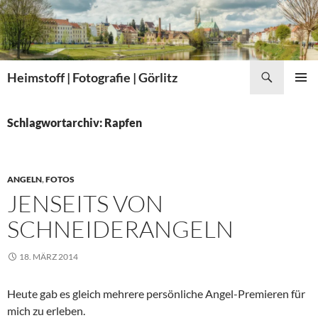
Zum
Inhalt
springen
Suchen
Heimstoff | Fotografie | Görlitz
PRIMÄR
MENÜ
Schlagwortarchiv: Rapfen
ANGELN
,
FOTOS
JENSEITS VON
SCHNEIDERANGELN
18. MÄRZ 2014
Heute gab es gleich mehrere persönliche Angel-Premieren für
mich zu erleben.