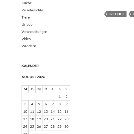
Küche
Reiseberichte
FRIEDHOF
Tiere
Urlaub
Veranstaltungen
Video
Wandern
KALENDER
AUGUST 2026
M
D
M
D
F
S
S
1
2
3
4
5
6
7
8
9
10
11
12
13
14
15
16
17
18
19
20
21
22
23
24
25
26
27
28
29
30
31