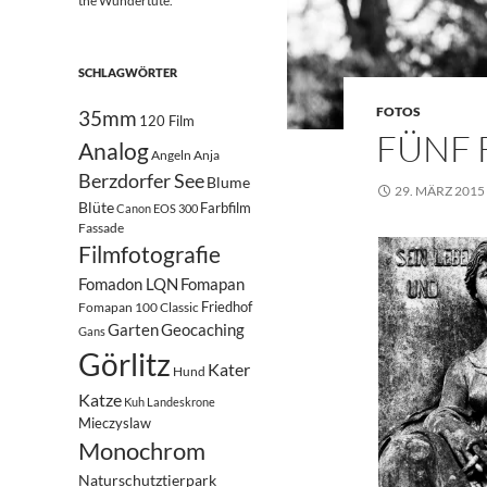
the Wundertüte.
SCHLAGWÖRTER
FOTOS
35mm
120 Film
FÜNF 
Analog
Angeln
Anja
Berzdorfer See
Blume
29. MÄRZ 2015
Blüte
Farbfilm
Canon EOS 300
Fassade
Filmfotografie
Fomadon LQN
Fomapan
Friedhof
Fomapan 100 Classic
Garten
Geocaching
Gans
Görlitz
Kater
Hund
Katze
Kuh
Landeskrone
Mieczyslaw
Monochrom
Naturschutztierpark