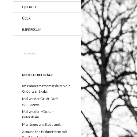
QUERBEET
ÜBER
IMPRESSUM
Suchen
nach:
NEUESTE BEITRÄGE
Im Panoramaformat durch die
Gröditzer Skala.
Mal wieder Gruft-Duft
schnuppern.
Mal wieder Mücka –
Petershain.
Maritimes am Stadtrand.
Around the Hühnerfarm mit