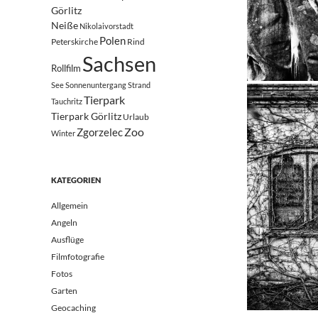
Görlitz
Neiße
Nikolaivorstadt
Polen
Peterskirche
Rind
Sachsen
Rollfilm
See
Sonnenuntergang
Strand
Tierpark
Tauchritz
Tierpark Görlitz
Urlaub
Zoo
Zgorzelec
Winter
KATEGORIEN
Allgemein
Angeln
Ausflüge
Filmfotografie
Fotos
Garten
Geocaching