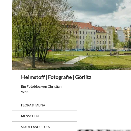
Zum
Inhalt
springen
Suchen
Heimstoff | Fotografie | Görlitz
Ein Fotoblog von Christian
Weß
FLORA & FAUNA
MENSCHEN
STADT-LAND-FLUSS