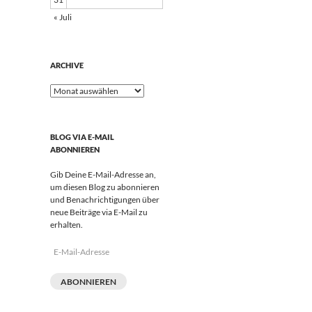
« Juli
ARCHIVE
Archive
BLOG VIA E-MAIL
ABONNIEREN
Gib Deine E-Mail-Adresse an,
um diesen Blog zu abonnieren
und Benachrichtigungen über
neue Beiträge via E-Mail zu
erhalten.
E-
Mail-
Adresse
ABONNIEREN