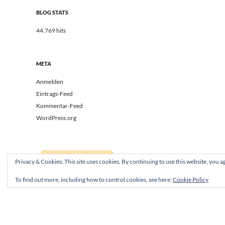
BLOG STATS
44.769 hits
META
Anmelden
Eintrags-Feed
Kommentar-Feed
WordPress.org
Privacy & Cookies: This site uses cookies. By continuing to use this website, you ag
To find out more, including how to control cookies, see here:
Cookie Policy