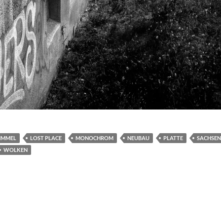
IMMEL
LOST PLACE
MONOCHROM
NEUBAU
PLATTE
SACHSEN
WOLKEN