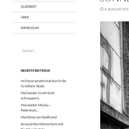
QUERBEET
4. AUGUST 201
ÜBER
IMPRESSUM
Suchen
nach:
NEUESTE BEITRÄGE
Im Panoramaformat durch die
Gröditzer Skala.
Mal wieder Gruft-Duft
schnuppern.
Mal wieder Mücka –
Petershain.
Maritimes am Stadtrand.
Around the Hühnerfarm mit