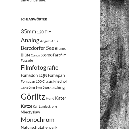
the Wundertüte.
SCHLAGWÖRTER
35mm
120 Film
Analog
Angeln
Anja
Berzdorfer See
Blume
Blüte
Farbfilm
Canon EOS 300
Fassade
Filmfotografie
Fomadon LQN
Fomapan
Friedhof
Fomapan 100 Classic
Garten
Geocaching
Gans
Görlitz
Kater
Hund
Katze
Kuh
Landeskrone
Mieczyslaw
Monochrom
Naturschutztierpark