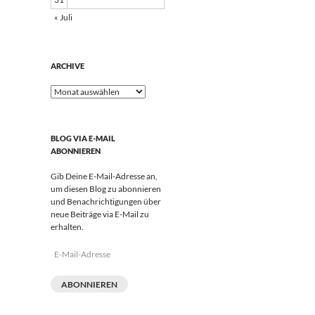
« Juli
ARCHIVE
Archive
BLOG VIA E-MAIL
ABONNIEREN
Gib Deine E-Mail-Adresse an,
um diesen Blog zu abonnieren
und Benachrichtigungen über
neue Beiträge via E-Mail zu
erhalten.
E-
Mail-
Adresse
ABONNIEREN