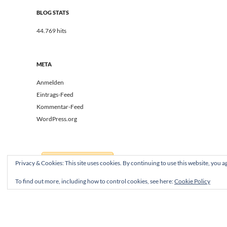
BLOG STATS
44.769 hits
META
Anmelden
Eintrags-Feed
Kommentar-Feed
WordPress.org
Privacy & Cookies: This site uses cookies. By continuing to use this website, you ag
To find out more, including how to control cookies, see here:
Cookie Policy