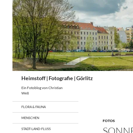
Zum
Inhalt
springen
Suchen
Heimstoff | Fotografie | Görlitz
Ein Fotoblog von Christian
Weß
FLORA & FAUNA
MENSCHEN
FOTOS
SONNE
STADT-LAND-FLUSS