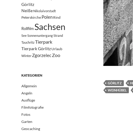
Görlitz
Neiße
Nikolaivorstadt
Polen
Peterskirche
Rind
Sachsen
Rollfilm
See
Sonnenuntergang
Strand
Tierpark
Tauchritz
Tierpark Görlitz
Urlaub
Zoo
Zgorzelec
Winter
KATEGORIEN
GÖRLITZ
H
Allgemein
WEINHÜBEL
Angeln
Ausflüge
Filmfotografie
Fotos
Garten
Geocaching