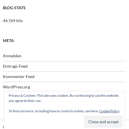
BLOG STATS
44.769 hits
META
Anmelden
Eintrags-Feed
Kommentar-Feed
WordPress.org
Privacy & Cookies: This site uses cookies. By continuing to use this website,
you agree to their use.
To find out more, including how to control cookies, see here:
Cookie Policy
Impressum
Stolz präsentiert von WordPress