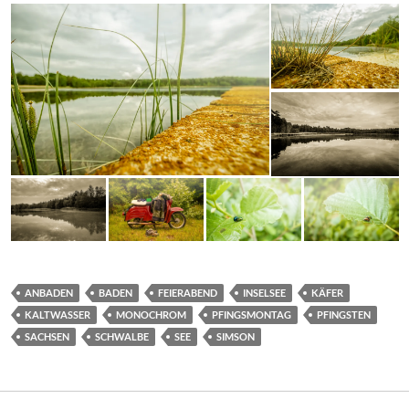
ANBADEN
BADEN
FEIERABEND
INSELSEE
KÄFER
KALTWASSER
MONOCHROM
PFINGSMONTAG
PFINGSTEN
SACHSEN
SCHWALBE
SEE
SIMSON