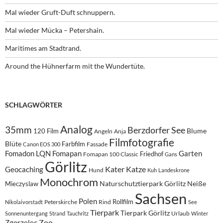
Mal wieder Gruft-Duft schnuppern.
Mal wieder Mücka – Petershain.
Maritimes am Stadtrand.
Around the Hühnerfarm mit the Wundertüte.
SCHLAGWÖRTER
Analog
35mm
Berzdorfer See
Blume
120 Film
Angeln
Anja
Filmfotografie
Blüte
Farbfilm
Fassade
Canon EOS 300
Fomadon LQN
Fomapan
Garten
Friedhof
Fomapan 100 Classic
Gans
Görlitz
Kater
Katze
Geocaching
Hund
Kuh
Landeskrone
Monochrom
Naturschutztierpark Görlitz
Neiße
Mieczyslaw
Sachsen
Polen
Rollfilm
Peterskirche
Rind
Nikolaivorstadt
See
Tierpark
Tierpark Görlitz
Urlaub
Sonnenuntergang
Strand
Tauchritz
Winter
Zoo
Zgorzelec