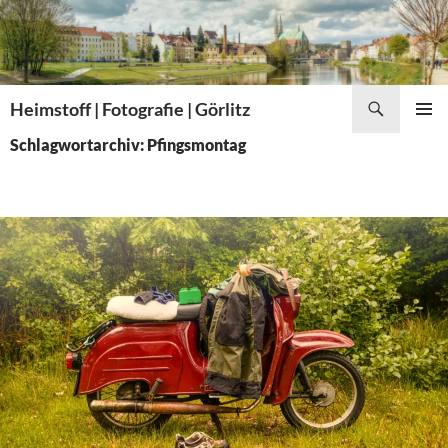
Zum
Inhalt
springen
Suchen
Heimstoff | Fotografie | Görlitz
PRIMÄR
Schlagwortarchiv: Pfingsmontag
MENÜ