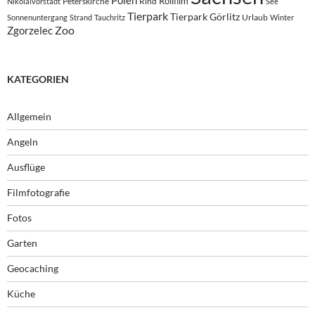
Rollfilm
Peterskirche
Rind
Nikolaivorstadt
See
Tierpark
Tierpark Görlitz
Urlaub
Sonnenuntergang
Strand
Tauchritz
Winter
Zoo
Zgorzelec
KATEGORIEN
Allgemein
Angeln
Ausflüge
Filmfotografie
Fotos
Garten
Geocaching
Küche