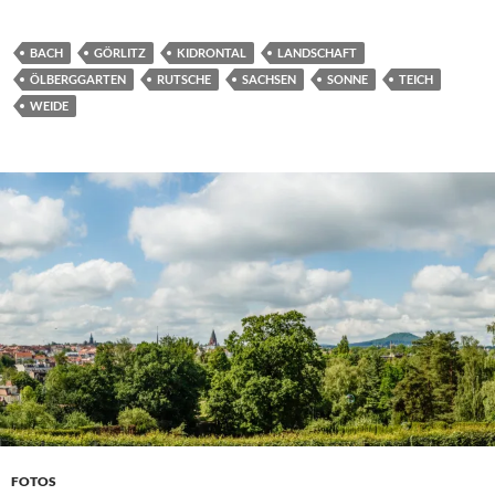
BACH
GÖRLITZ
KIDRONTAL
LANDSCHAFT
ÖLBERGGARTEN
RUTSCHE
SACHSEN
SONNE
TEICH
WEIDE
FOTOS