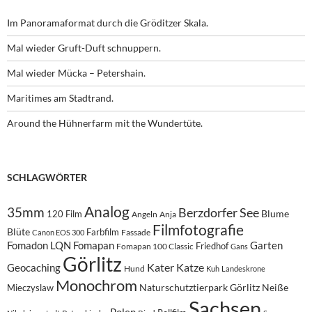
Im Panoramaformat durch die Gröditzer Skala.
Mal wieder Gruft-Duft schnuppern.
Mal wieder Mücka – Petershain.
Maritimes am Stadtrand.
Around the Hühnerfarm mit the Wundertüte.
SCHLAGWÖRTER
Analog
35mm
Berzdorfer See
Blume
120 Film
Angeln
Anja
Filmfotografie
Blüte
Farbfilm
Fassade
Canon EOS 300
Fomadon LQN
Fomapan
Garten
Friedhof
Fomapan 100 Classic
Gans
Görlitz
Kater
Katze
Geocaching
Hund
Kuh
Landeskrone
Monochrom
Naturschutztierpark Görlitz
Neiße
Mieczyslaw
Sachsen
Polen