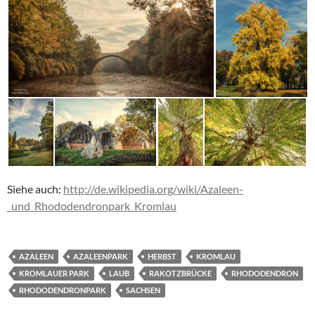
Siehe auch:
http://de.wikipedia.org/wiki/Azaleen-
_und_Rhododendronpark_Kromlau
AZALEEN
AZALEENPARK
HERBST
KROMLAU
KROMLAUER PARK
LAUB
RAKOTZBRÜCKE
RHODODENDRON
RHODODENDRONPARK
SACHSEN