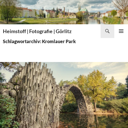
Zum
Inhalt
springen
Suchen
Heimstoff | Fotografie | Görlitz
PRIMÄR
Schlagwortarchiv: Kromlauer Park
MENÜ