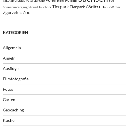
Rollfilm
Peterskirche
Rind
Nikolaivorstadt
See
Tierpark
Tierpark Görlitz
Urlaub
Sonnenuntergang
Strand
Tauchritz
Winter
Zoo
Zgorzelec
KATEGORIEN
Allgemein
Angeln
Ausflüge
Filmfotografie
Fotos
Garten
Geocaching
Küche