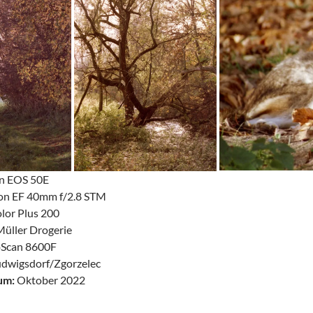
n EOS 50E
n EF 40mm f/2.8 STM
lor Plus 200
Müller Drogerie
Scan 8600F
udwigsdorf/Zgorzelec
um:
Oktober 2022