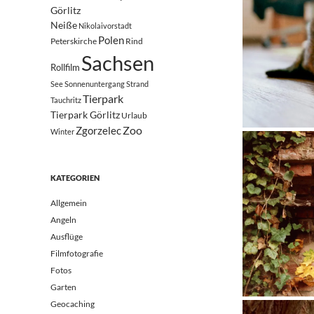
Görlitz
Neiße
Nikolaivorstadt
Polen
Peterskirche
Rind
Sachsen
Rollfilm
See
Sonnenuntergang
Strand
Tierpark
Tauchritz
Tierpark Görlitz
Urlaub
Zoo
Zgorzelec
Winter
KATEGORIEN
Allgemein
Angeln
Ausflüge
Filmfotografie
Fotos
Garten
Geocaching