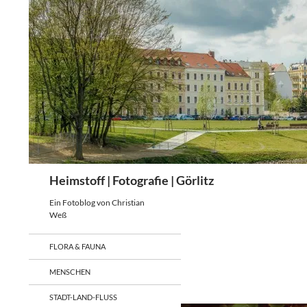
Zum
Inhalt
springen
Suchen
Heimstoff | Fotografie | Görlitz
Ein Fotoblog von Christian
Weß
FLORA & FAUNA
MENSCHEN
STADT-LAND-FLUSS