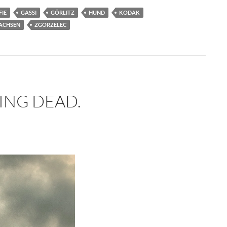
IE
GASSI
GÖRLITZ
HUND
KODAK
ACHSEN
ZGORZELEC
ING DEAD.