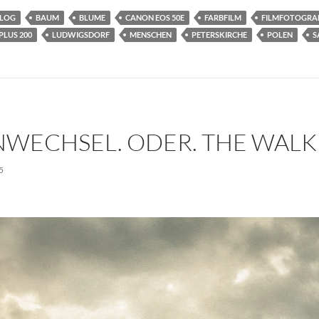
LOG
BAUM
BLUME
CANON EOS 50E
FARBFILM
FILMFOTOGRAF
LUS 200
LUDWIGSDORF
MENSCHEN
PETERSKIRCHE
POLEN
S
NWECHSEL. ODER. THE WALK
5