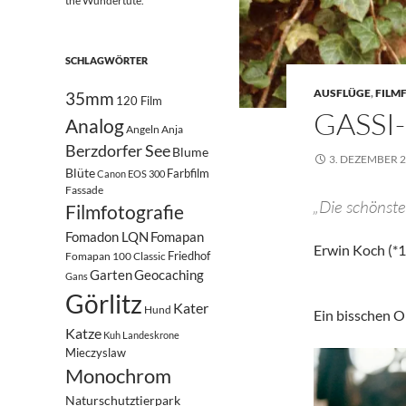
the Wundertüte.
SCHLAGWÖRTER
AUSFLÜGE
,
FILM
35mm
120 Film
GASSI
Analog
Angeln
Anja
Berzdorfer See
Blume
3. DEZEMBER 
Blüte
Farbfilm
Canon EOS 300
Fassade
„Die schönste
Filmfotografie
Fomadon LQN
Fomapan
Erwin Koch (*1
Friedhof
Fomapan 100 Classic
Garten
Geocaching
Gans
Görlitz
Kater
Hund
Ein bisschen O
Katze
Kuh
Landeskrone
Mieczyslaw
Monochrom
Naturschutztierpark