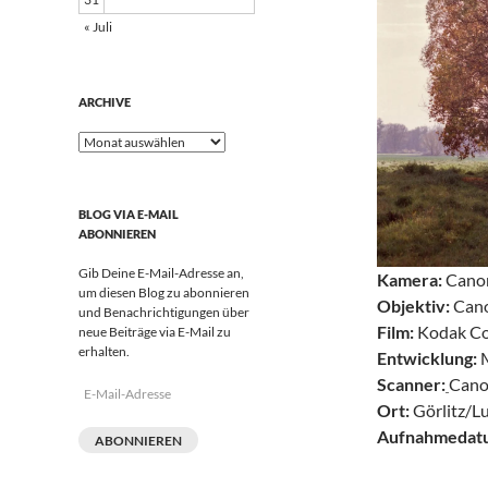
« Juli
ARCHIVE
Archive
BLOG VIA E-MAIL
ABONNIEREN
Gib Deine E-Mail-Adresse an,
Kamera:
Cano
um diesen Blog zu abonnieren
Objektiv:
Cano
und Benachrichtigungen über
Film:
Kodak Co
neue Beiträge via E-Mail zu
erhalten.
Entwicklung:
Scanner:
Cano
E-
Ort:
Görlitz/L
Mail-
Adresse
Aufnahmedat
ABONNIEREN