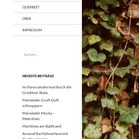
QUERBEET
ÜBER
IMPRESSUM
Suchen
nach:
NEUESTE BEITRÄGE
Im Panoramaformat durch die
Gröditzer Skala.
Mal wieder Gruft-Duft
schnuppern.
Mal wieder Mücka –
Petershain.
Maritimes am Stadtrand.
Around the Hühnerfarm mit