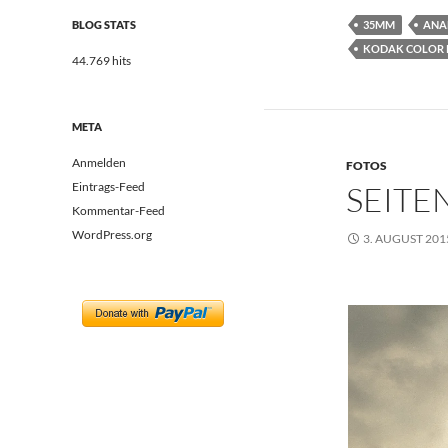
35MM
ANA
BLOG STATS
KODAK COLOR P
44.769 hits
META
Anmelden
FOTOS
SEITE
Eintrags-Feed
Kommentar-Feed
WordPress.org
3. AUGUST 201