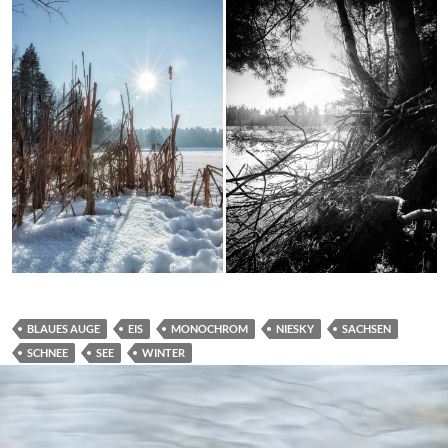
BLAUES AUGE
EIS
MONOCHROM
NIESKY
SACHSEN
SCHNEE
SEE
WINTER