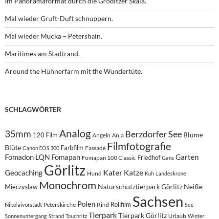
Im Panoramaformat durch die Gröditzer Skala.
Mal wieder Gruft-Duft schnuppern.
Mal wieder Mücka – Petershain.
Maritimes am Stadtrand.
Around the Hühnerfarm mit the Wundertüte.
SCHLAGWÖRTER
Analog
35mm
Berzdorfer See
Blume
120 Film
Angeln
Anja
Filmfotografie
Blüte
Farbfilm
Fassade
Canon EOS 300
Fomadon LQN
Fomapan
Garten
Friedhof
Fomapan 100 Classic
Gans
Görlitz
Kater
Katze
Geocaching
Hund
Kuh
Landeskrone
Monochrom
Naturschutztierpark Görlitz
Neiße
Mieczyslaw
Sachsen
Polen
Rollfilm
Peterskirche
Rind
Nikolaivorstadt
See
Tierpark
Tierpark Görlitz
Urlaub
Sonnenuntergang
Strand
Tauchritz
Winter