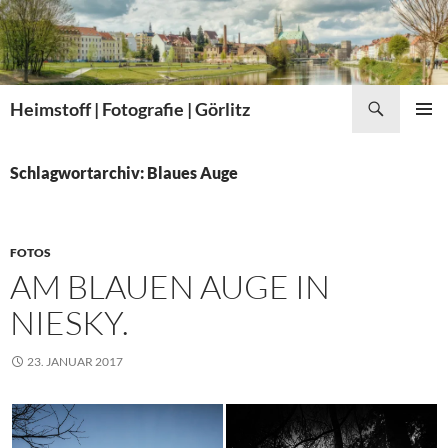
Zum
Inhalt
springen
Suchen
Heimstoff | Fotografie | Görlitz
PRIMÄR
MENÜ
Schlagwortarchiv: Blaues Auge
FOTOS
AM BLAUEN AUGE IN
NIESKY.
23. JANUAR 2017