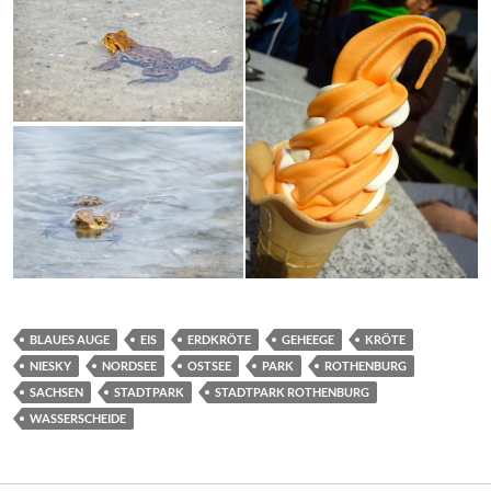
BLAUES AUGE
EIS
ERDKRÖTE
GEHEEGE
KRÖTE
NIESKY
NORDSEE
OSTSEE
PARK
ROTHENBURG
SACHSEN
STADTPARK
STADTPARK ROTHENBURG
WASSERSCHEIDE