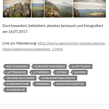
Durchwandert, beklettert, atemlos bestaunt und fotografiert
am 16.07.2017.
Link zur Wanderung:
http://karte.saechsische-schweiz.de/top-
tipps/tagestouren/tagestour-1.html
BAD-SCHANDAU
ELBSANDSTEINGEBIRGE
KLÜFFTELWEG
LATTENGRUND
LUTHERWEG
OSTRAU
SACHSEN
SÄCHSISCHE SCHWEIZ
SCHRAMMSTEINAUSSICHT
SCHRAMMSTEINE
WANDERN
WILDSCHÜTZENSTEIG
ZAHNSGRUND