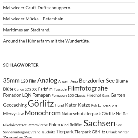
Mal wieder Gruft-Duft schnuppern.
Mal wieder Mücka – Petershain.
Maritimes am Stadtrand.
Around the Hühnerfarm mit the Wundertüte.
SCHLAGWÖRTER
Analog
35mm
Berzdorfer See
Blume
120 Film
Angeln
Anja
Filmfotografie
Blüte
Farbfilm
Fassade
Canon EOS 300
Fomadon LQN
Fomapan
Garten
Friedhof
Fomapan 100 Classic
Gans
Görlitz
Kater
Katze
Geocaching
Hund
Kuh
Landeskrone
Monochrom
Naturschutztierpark Görlitz
Neiße
Mieczyslaw
Sachsen
Polen
Rollfilm
Peterskirche
Rind
Nikolaivorstadt
See
Tierpark
Tierpark Görlitz
Urlaub
Sonnenuntergang
Strand
Tauchritz
Winter
Zoo
Zgorzelec