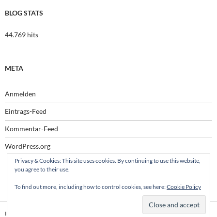
BLOG STATS
44.769 hits
META
Anmelden
Eintrags-Feed
Kommentar-Feed
WordPress.org
Privacy & Cookies: This site uses cookies. By continuing to use this website,
you agree to their use.
To find out more, including how to control cookies, see here:
Cookie Policy
Impressum
Stolz präsentiert von WordPress