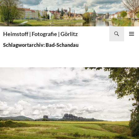
Zum
Inhalt
springen
Suchen
Heimstoff | Fotografie | Görlitz
PRIMÄR
Schlagwortarchiv: Bad-Schandau
MENÜ