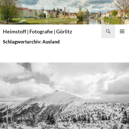
Zum
Inhalt
springen
Suchen
Heimstoff | Fotografie | Görlitz
PRIMÄR
Schlagwortarchiv: Ausland
MENÜ