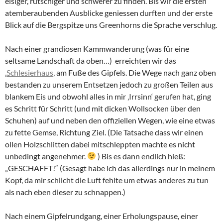
eisiger, rutschiger und schwerer zu finden. Bis wir die ersten
atemberaubenden Ausblicke geniessen durften und der erste
Blick auf die Bergspitze uns Greenhorns die Sprache verschlug.
Nach einer grandiosen Kammwanderung (was für eine
seltsame Landschaft da oben…) erreichten wir das
‚
Schlesierhaus
‚ am Fuße des Gipfels. Die Wege nach ganz oben
bestanden zu unserem Entsetzen jedoch zu großen Teilen aus
blankem Eis und obwohl alles in mir ‚Irrsinn‘ gerufen hat, ging
es Schritt für Schritt (und mit dicken Wollsocken über den
Schuhen) auf und neben den offiziellen Wegen, wie eine etwas
zu fette Gemse, Richtung Ziel. (Die Tatsache dass wir einen
ollen Holzschlitten dabei mitschleppten machte es nicht
unbedingt angenehmer.
) Bis es dann endlich hieß:
„GESCHAFFT!“ (Gesagt habe ich das allerdings nur in meinem
Kopf, da mir schlicht die Luft fehlte um etwas anderes zu tun
als nach eben dieser zu schnappen.)
Nach einem Gipfelrundgang, einer Erholungspause, einer