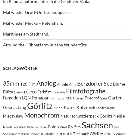
Im Panoramaformat durch die Gröditzer Skala.
Mal wieder Gruft-Duft schnuppern.
Mal wieder Mücka – Petershain.
Maritimes am Stadtrand.
Around the Hühnerfarm mit the Wundertüte.
SCHLAGWÖRTER
Analog
35mm
Berzdorfer See
Blume
120 Film
Angeln
Anja
Filmfotografie
Blüte
Farbfilm
Fassade
Canon EOS 300
Fomadon LQN
Fomapan
Garten
Friedhof
Fomapan 100 Classic
Gans
Görlitz
Kater
Katze
Geocaching
Hund
Kuh
Landeskrone
Monochrom
Naturschutztierpark Görlitz
Neiße
Mieczyslaw
Sachsen
Polen
Rollfilm
Peterskirche
Rind
Nikolaivorstadt
See
Tierpark
Tierpark Görlitz
Urlaub
Sonnenuntergang
Strand
Tauchritz
Winter