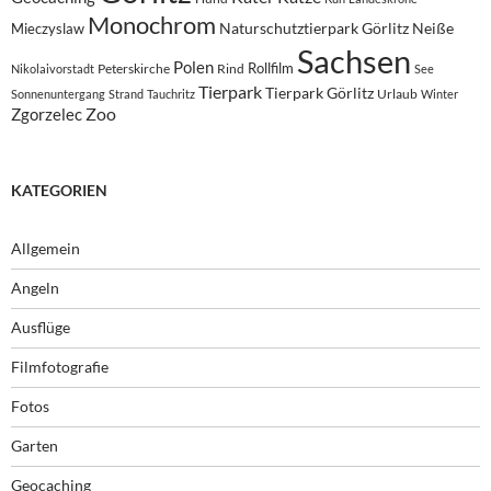
Monochrom
Naturschutztierpark Görlitz
Neiße
Mieczyslaw
Sachsen
Polen
Rollfilm
Peterskirche
Rind
Nikolaivorstadt
See
Tierpark
Tierpark Görlitz
Urlaub
Sonnenuntergang
Strand
Tauchritz
Winter
Zoo
Zgorzelec
KATEGORIEN
Allgemein
Angeln
Ausflüge
Filmfotografie
Fotos
Garten
Geocaching