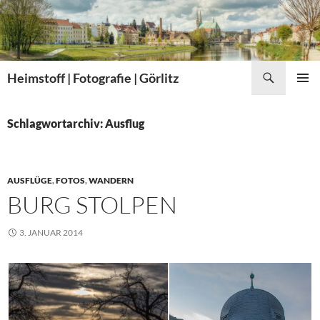
Zum
Inhalt
springen
Suchen
Heimstoff | Fotografie | Görlitz
PRIMÄR
MENÜ
Schlagwortarchiv: Ausflug
AUSFLÜGE
,
FOTOS
,
WANDERN
BURG STOLPEN
3. JANUAR 2014