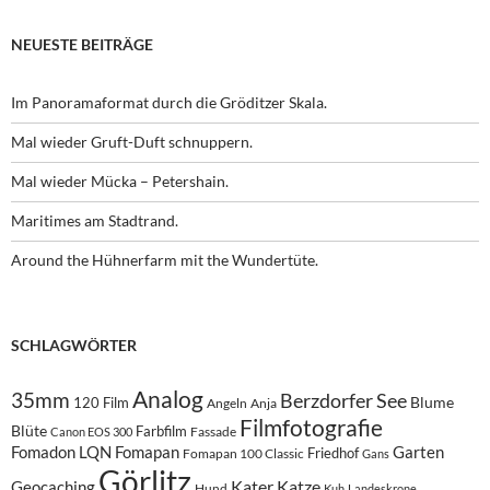
NEUESTE BEITRÄGE
Im Panoramaformat durch die Gröditzer Skala.
Mal wieder Gruft-Duft schnuppern.
Mal wieder Mücka – Petershain.
Maritimes am Stadtrand.
Around the Hühnerfarm mit the Wundertüte.
SCHLAGWÖRTER
Analog
35mm
Berzdorfer See
Blume
120 Film
Angeln
Anja
Filmfotografie
Blüte
Farbfilm
Fassade
Canon EOS 300
Fomadon LQN
Fomapan
Garten
Friedhof
Fomapan 100 Classic
Gans
Görlitz
Kater
Katze
Geocaching
Hund
Kuh
Landeskrone