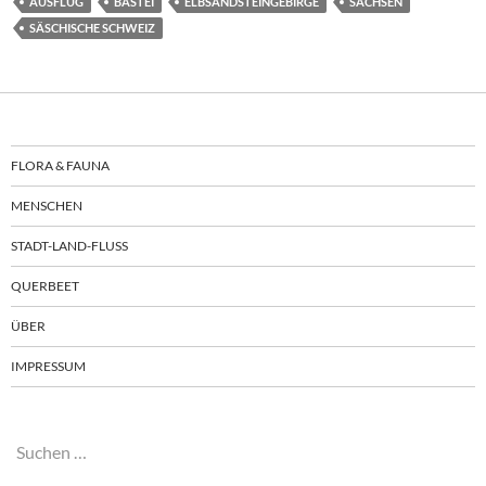
AUSFLUG
BASTEI
ELBSANDSTEINGEBIRGE
SACHSEN
SÄSCHISCHE SCHWEIZ
FLORA & FAUNA
MENSCHEN
STADT-LAND-FLUSS
QUERBEET
ÜBER
IMPRESSUM
Suchen
nach: