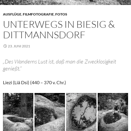
AUSFLÜGE
,
FILMFOTOGRAFIE
,
FOTOS
UNTERWEGS IN BIESIG &
DITTMANNSDORF
23. JUNI 2021
„Des Wanderns Lust ist, daß man die Zwecklosigkeit
genießt.“
Liezi (Liä Dsi) (440 – 370 v. Chr.)