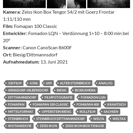
Kamera:
Zeiss Ikon Box Tengor 54/2 mit Goerz Frontar
1:11/110 mm
Film:
Fomapan 100 Classic
Entwickler:
Fomadon LQN – Verdünnung 1+10 – 8:00 min bei
20°
Scanner:
Canon CanoScan 8600F
Ort:
Biesig/Dittmannsdorf
Aufnahmedatum:
13. Juni 2021
120 FILM
4.5X6
6X9
ALTER STEINBRUCH
ANALOG
ARNSDORF-HILBERSDORF
BIESIG
BOXKAMERA
DITTMANNSDORF
FILMFOTOGRAFIE
FOMADON LQN
FOMAPAN
FOMAPAN 100 CLASSIC
FOMAPAN 400
KRANTEICH
MITTELFORMAT
OPFERSTEIN BIESIG
ROLLFILM
SACHSEN
STEINBRUCH
STEINBRUCH DITTMANNSDORF
WELTA
WELTAX
WOTANSEICHE
ZEISS IKON
ZEISS IKON BOX TENGOR