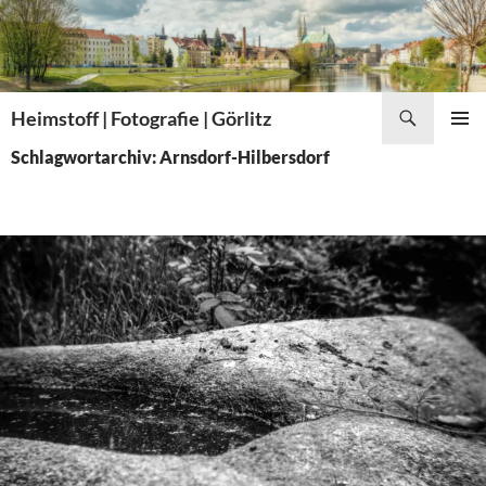
Zum
Inhalt
springen
Suchen
Heimstoff | Fotografie | Görlitz
PRIMÄR
Schlagwortarchiv: Arnsdorf-Hilbersdorf
MENÜ