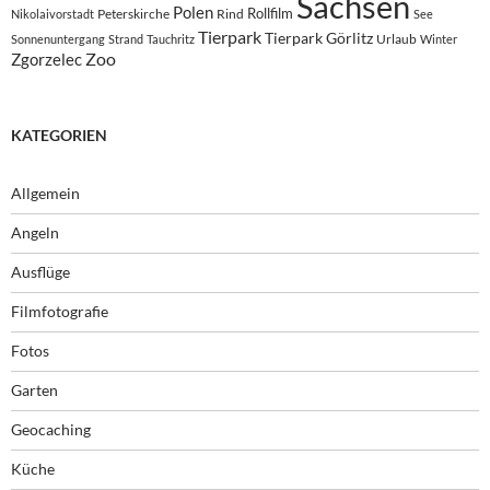
Sachsen
Polen
Rollfilm
Peterskirche
Rind
Nikolaivorstadt
See
Tierpark
Tierpark Görlitz
Urlaub
Sonnenuntergang
Strand
Tauchritz
Winter
Zoo
Zgorzelec
KATEGORIEN
Allgemein
Angeln
Ausflüge
Filmfotografie
Fotos
Garten
Geocaching
Küche