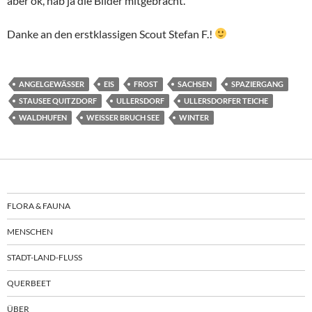
aber ok, hab ja die Bilder mitgebracht.
Danke an den erstklassigen Scout Stefan F.!
ANGELGEWÄSSER
EIS
FROST
SACHSEN
SPAZIERGANG
STAUSEE QUITZDORF
ULLERSDORF
ULLERSDORFER TEICHE
WALDHUFEN
WEISSER BRUCH SEE
WINTER
FLORA & FAUNA
MENSCHEN
STADT-LAND-FLUSS
QUERBEET
ÜBER