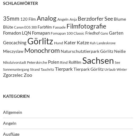
SCHLAGWÖRTER
Analog
35mm
Berzdorfer See
Blume
120 Film
Angeln
Anja
Filmfotografie
Blüte
Farbfilm
Fassade
Canon EOS 300
Fomadon LQN
Fomapan
Garten
Friedhof
Fomapan 100 Classic
Gans
Görlitz
Kater
Katze
Geocaching
Hund
Kuh
Landeskrone
Monochrom
Naturschutztierpark Görlitz
Neiße
Mieczyslaw
Sachsen
Polen
Rollfilm
Peterskirche
Rind
Nikolaivorstadt
See
Tierpark
Tierpark Görlitz
Urlaub
Sonnenuntergang
Strand
Tauchritz
Winter
Zoo
Zgorzelec
KATEGORIEN
Allgemein
Angeln
Ausflüge