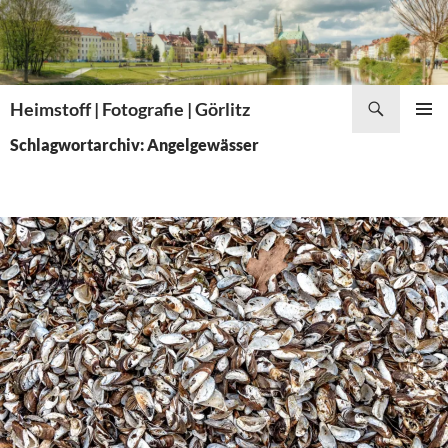
Zum
Inhalt
springen
Suchen
Heimstoff | Fotografie | Görlitz
PRIMÄR
Schlagwortarchiv: Angelgewässer
MENÜ