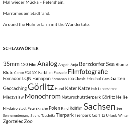
Mal wieder Mücka – Petershain.
Maritimes am Stadtrand.
Around the Hühnerfarm mit the Wundertüte.
SCHLAGWÖRTER
Analog
35mm
Berzdorfer See
Blume
120 Film
Angeln
Anja
Filmfotografie
Blüte
Farbfilm
Fassade
Canon EOS 300
Fomadon LQN
Fomapan
Garten
Friedhof
Fomapan 100 Classic
Gans
Görlitz
Kater
Katze
Geocaching
Hund
Kuh
Landeskrone
Monochrom
Naturschutztierpark Görlitz
Neiße
Mieczyslaw
Sachsen
Polen
Rollfilm
Peterskirche
Rind
Nikolaivorstadt
See
Tierpark
Tierpark Görlitz
Urlaub
Sonnenuntergang
Strand
Tauchritz
Winter
Zoo
Zgorzelec