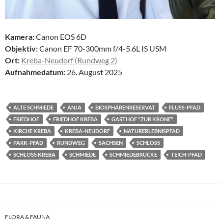
Kamera:
Canon EOS 6D
Objektiv:
Canon EF 70-300mm f/4-5.6L IS USM
Ort:
Kreba-Neudorf (Rundweg 2)
Aufnahmedatum:
26. August 2025
ALTE SCHMIEDE
ANJA
BIOSPHÄRENRESERVAT
FLUSS-PFAD
FRIEDHOF
FRIEDHOF KREBA
GASTHOF "ZUR KRONE"
KIRCHE KREBA
KREBA-NEUDORF
NATURERLEBNISPFAD
PARK-PFAD
RUNDWEG
SACHSEN
SCHLOSS
SCHLOSS KREBA
SCHMIEDE
SCHMIEDEBRÜCKE
TEICH-PFAD
FLORA & FAUNA