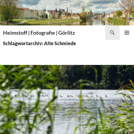
Zum
Inhalt
springen
Suchen
Heimstoff | Fotografie | Görlitz
PRIMÄR
Schlagwortarchiv: Alte Schmiede
MENÜ