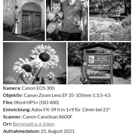
Kamera:
Canon EOS 300
Objektiv:
Canon Zoom Lens EF 35-105mm 1:3.5-4.5
Film:
Ilford HP5+ (ISO 400)
Entwicklung:
Adox FX-39 II in 1+9 für 13min bei 21°
Scanner:
Canon CanoScan 8600F
Ort:
Bernstadt a. d. Eigen
Aufnahmedatum:
25. August 2021