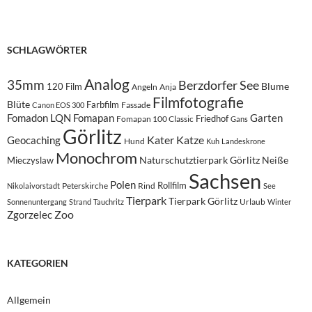
SCHLAGWÖRTER
Analog
35mm
Berzdorfer See
Blume
120 Film
Angeln
Anja
Filmfotografie
Blüte
Farbfilm
Fassade
Canon EOS 300
Fomadon LQN
Fomapan
Garten
Friedhof
Fomapan 100 Classic
Gans
Görlitz
Kater
Katze
Geocaching
Hund
Kuh
Landeskrone
Monochrom
Naturschutztierpark Görlitz
Neiße
Mieczyslaw
Sachsen
Polen
Rollfilm
Peterskirche
Rind
Nikolaivorstadt
See
Tierpark
Tierpark Görlitz
Urlaub
Sonnenuntergang
Strand
Tauchritz
Winter
Zoo
Zgorzelec
KATEGORIEN
Allgemein