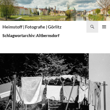
Zum
Inhalt
springen
Suchen
Heimstoff | Fotografie | Görlitz
PRIMÄR
Schlagwortarchiv: Altbernsdorf
MENÜ