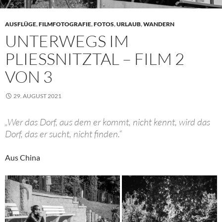
AUSFLÜGE
,
FILMFOTOGRAFIE
,
FOTOS
,
URLAUB
,
WANDERN
UNTERWEGS IM
PLIESSNITZTAL – FILM 2 V
ON 3
29. AUGUST 2021
„Wer das Dorf, aus dem er kommt, nicht kennt, wird das
Dorf, das er sucht, nicht finden.“
Aus China