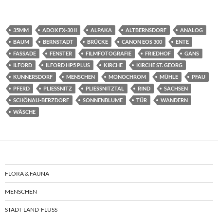
35MM
ADOX FX-30 II
ALPAKA
ALTBERNSDORF
ANALOG
BAUM
BERNSTADT
BRÜCKE
CANON EOS 300
ENTE
FASSADE
FENSTER
FILMFOTOGRAFIE
FRIEDHOF
GANS
ILFORD
ILFORD HP5 PLUS
KIRCHE
KIRCHE ST. GEORG
KUNNERSDORF
MENSCHEN
MONOCHROM
MÜHLE
PFAU
PFERD
PLIESSNITZ
PLIESSNITZTAL
RIND
SACHSEN
SCHÖNAU-BERZDORF
SONNENBLUME
TÜR
WANDERN
WÄSCHE
FLORA & FAUNA
MENSCHEN
STADT-LAND-FLUSS