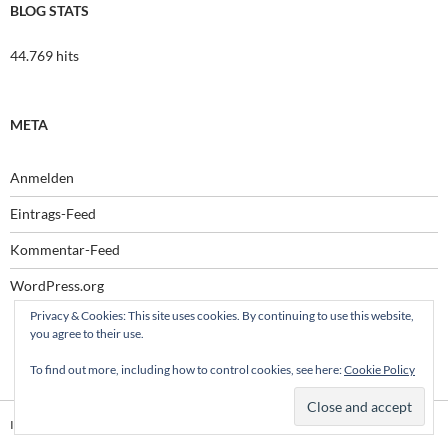
BLOG STATS
44.769 hits
META
Anmelden
Eintrags-Feed
Kommentar-Feed
WordPress.org
Privacy & Cookies: This site uses cookies. By continuing to use this website,
you agree to their use.
To find out more, including how to control cookies, see here:
Cookie Policy
Impressum
Stolz präsentiert von WordPress