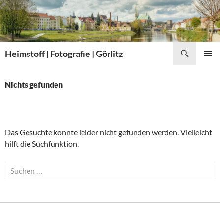
Zum
Inhalt
springen
Suchen
Heimstoff | Fotografie | Görlitz
PRIMÄR
MENÜ
Nichts gefunden
Das Gesuchte konnte leider nicht gefunden werden. Vielleicht
hilft die Suchfunktion.
Suchen
nach: