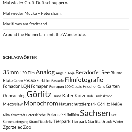
Mal wieder Gruft-Duft schnuppern.
Mal wieder Mücka – Petershain.
Maritimes am Stadtrand.
Around the Hühnerfarm mit the Wundertüte.
SCHLAGWÖRTER
Analog
35mm
Berzdorfer See
Blume
120 Film
Angeln
Anja
Filmfotografie
Blüte
Farbfilm
Fassade
Canon EOS 300
Fomadon LQN
Fomapan
Garten
Friedhof
Fomapan 100 Classic
Gans
Görlitz
Kater
Katze
Geocaching
Hund
Kuh
Landeskrone
Monochrom
Naturschutztierpark Görlitz
Neiße
Mieczyslaw
Sachsen
Polen
Rollfilm
Peterskirche
Rind
Nikolaivorstadt
See
Tierpark
Tierpark Görlitz
Urlaub
Sonnenuntergang
Strand
Tauchritz
Winter
Zoo
Zgorzelec