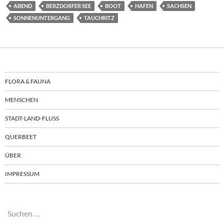
ABEND
BERZDORFER SEE
BOOT
HAFEN
SACHSEN
SONNENUNTERGANG
TAUCHRITZ
FLORA & FAUNA
MENSCHEN
STADT-LAND-FLUSS
QUERBEET
ÜBER
IMPRESSUM
Suchen
nach: