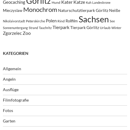
Görlitz
Kater
Katze
Geocaching
Hund
Kuh
Landeskrone
Monochrom
Naturschutztierpark Görlitz
Neiße
Mieczyslaw
Sachsen
Polen
Rollfilm
Peterskirche
Rind
Nikolaivorstadt
See
Tierpark
Tierpark Görlitz
Urlaub
Sonnenuntergang
Strand
Tauchritz
Winter
Zoo
Zgorzelec
KATEGORIEN
Allgemein
Angeln
Ausflüge
Filmfotografie
Fotos
Garten