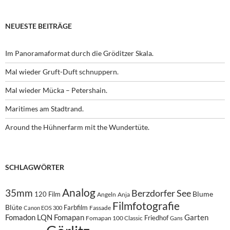
NEUESTE BEITRÄGE
Im Panoramaformat durch die Gröditzer Skala.
Mal wieder Gruft-Duft schnuppern.
Mal wieder Mücka – Petershain.
Maritimes am Stadtrand.
Around the Hühnerfarm mit the Wundertüte.
SCHLAGWÖRTER
Analog
35mm
Berzdorfer See
Blume
120 Film
Angeln
Anja
Filmfotografie
Blüte
Farbfilm
Fassade
Canon EOS 300
Fomadon LQN
Fomapan
Garten
Friedhof
Fomapan 100 Classic
Gans