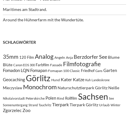
Maritimes am Stadtrand.
Around the Hühnerfarm mit the Wundertüte.
SCHLAGWÖRTER
Analog
35mm
Berzdorfer See
Blume
120 Film
Angeln
Anja
Filmfotografie
Blüte
Farbfilm
Fassade
Canon EOS 300
Fomadon LQN
Fomapan
Garten
Friedhof
Fomapan 100 Classic
Gans
Görlitz
Kater
Katze
Geocaching
Hund
Kuh
Landeskrone
Monochrom
Naturschutztierpark Görlitz
Neiße
Mieczyslaw
Sachsen
Polen
Rollfilm
Peterskirche
Rind
Nikolaivorstadt
See
Tierpark
Tierpark Görlitz
Urlaub
Sonnenuntergang
Strand
Tauchritz
Winter
Zoo
Zgorzelec