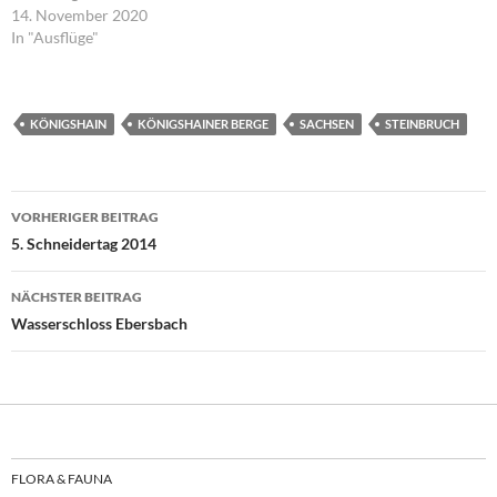
14. November 2020
In "Ausflüge"
KÖNIGSHAIN
KÖNIGSHAINER BERGE
SACHSEN
STEINBRUCH
Beitragsnavigation
VORHERIGER BEITRAG
5. Schneidertag 2014
NÄCHSTER BEITRAG
Wasserschloss Ebersbach
FLORA & FAUNA