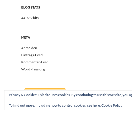
BLOG STATS
44.769 hits
META
Anmelden
Eintrags-Feed
Kommentar-Feed
WordPress.org
Privacy & Cookies: This site uses cookies. By continuing to use this website, you ag
To find out more, including how to control cookies, see here:
Cookie Policy