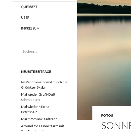
QUERBEET
ÜBER
IMPRESSUM
Suchen
nach:
NEUESTE BEITRÄGE
Im Panoramaformat durch die
Gröditzer Skala.
Mal wieder Gruft-Duft
schnuppern.
Mal wieder Mücka –
Petershain.
FOTOS
Maritimes am Stadtrand.
SONN
Around the Hühnerfarm mit