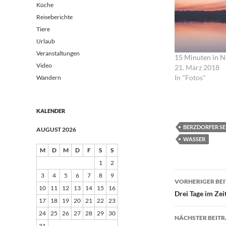
Küche
Reiseberichte
Tiere
Urlaub
Veranstaltungen
15 Minuten in 
Video
21. März 2018
In "Fotos"
Wandern
KALENDER
BERZDORFER SE
AUGUST 2026
WASSER
M
D
M
D
F
S
S
1
2
Beitrags
3
4
5
6
7
8
9
VORHERIGER BE
10
11
12
13
14
15
16
Drei Tage im Zei
17
18
19
20
21
22
23
24
25
26
27
28
29
30
NÄCHSTER BEIT
31