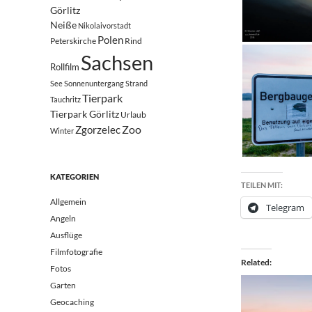
Görlitz
Neiße
Nikolaivorstadt
Polen
Peterskirche
Rind
Sachsen
Rollfilm
See
Sonnenuntergang
Strand
Tierpark
Tauchritz
Tierpark Görlitz
Urlaub
Zoo
Zgorzelec
Winter
KATEGORIEN
TEILEN MIT:
Allgemein
Telegram
Angeln
Ausflüge
Filmfotografie
Related
Fotos
Garten
Geocaching