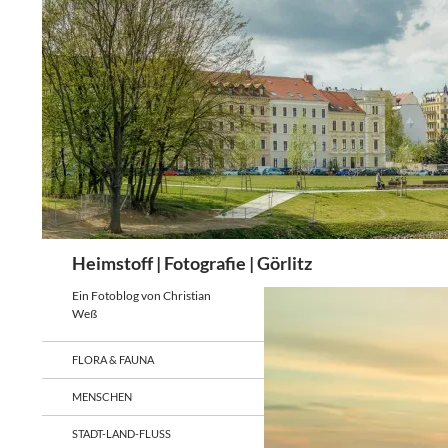
Zum
Inhalt
springen
Suchen
Heimstoff | Fotografie | Görlitz
Ein Fotoblog von Christian
Weß
FLORA & FAUNA
MENSCHEN
STADT-LAND-FLUSS