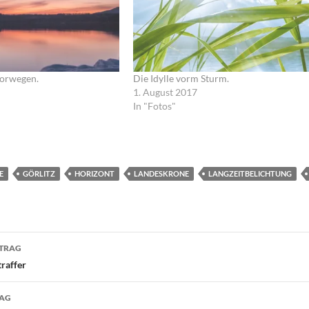
Norwegen.
Die Idylle vorm Sturm.
1. August 2017
In "Fotos"
E
GÖRLITZ
HORIZONT
LANDESKRONE
LANGZEITBELICHTUNG
navigation
ITRAG
traffer
RAG