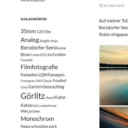
the Wundertüte.
26. MAI 2014
SCHLAGWÖRTER
Auf meiner To
Berzdorfer See
35mm
120 Film
Stativ eingepa
Analog
Angeln
Anja
Berzdorfer See
Blume
Blüte
Farbfilm
Canon EOS 300
Fassade
Filmfotografie
Fomadon LQN
Fomapan
Friedhof
Fomapan 100 Classic
Garten
Geocaching
Gans
Görlitz
Kater
Hund
Katze
Kuh
Landeskrone
Mieczyslaw
Monochrom
Naturschutztierpark