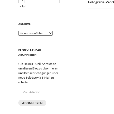
Fotografie-Work
« Juli
ARCHIVE
Archive
BLOG VIA E-MAIL
ABONNIEREN
Gib Deine E-Mail-Adresse an,
um diesen Blog zu abonnieren
und Benachrichtigungen über
neue Beiträge via E-Mail zu
erhalten.
E-
Mail-
Adresse
ABONNIEREN