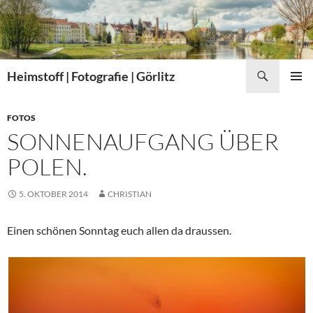
Zum
Inhalt
springen
Suchen
Heimstoff | Fotografie | Görlitz
PRIMÄR
MENÜ
FOTOS
SONNENAUFGANG ÜBER
POLEN.
5. OKTOBER 2014
CHRISTIAN
Einen schönen Sonntag euch allen da draussen.