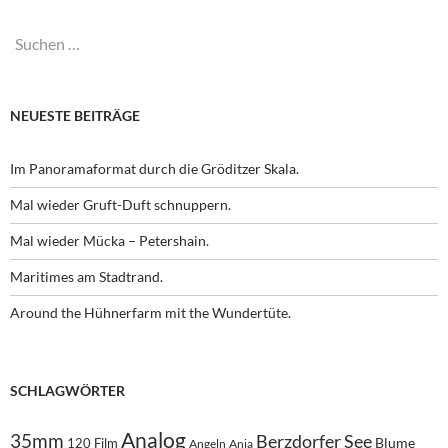
Suchen
nach:
NEUESTE BEITRÄGE
Im Panoramaformat durch die Gröditzer Skala.
Mal wieder Gruft-Duft schnuppern.
Mal wieder Mücka – Petershain.
Maritimes am Stadtrand.
Around the Hühnerfarm mit the Wundertüte.
SCHLAGWÖRTER
Analog
35mm
Berzdorfer See
Blume
120 Film
Angeln
Anja