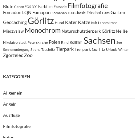
Filmfotografie
Blüte
Farbfilm
Fassade
Canon EOS 300
Fomadon LQN
Fomapan
Garten
Friedhof
Fomapan 100 Classic
Gans
Görlitz
Kater
Katze
Geocaching
Hund
Kuh
Landeskrone
Monochrom
Naturschutztierpark Görlitz
Neiße
Mieczyslaw
Sachsen
Polen
Rollfilm
Peterskirche
Rind
Nikolaivorstadt
See
Tierpark
Tierpark Görlitz
Urlaub
Sonnenuntergang
Strand
Tauchritz
Winter
Zoo
Zgorzelec
KATEGORIEN
Allgemein
Angeln
Ausflüge
Filmfotografie
Fotos