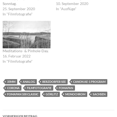
Sonntag.
10. September 2020
25. September 2020
In "Ausflüge"
In "Filmfotografie"
Meditations- & Pinhole-Day.
16. Februar 2022
In "Filmfotografie"
35MM
ANALOG
BERZDORFER SEE
CANON AE-1 PROGRAM
CORONA
FILMFOTOGRAFIE
FOMAPAN
FOMAPAN 100 CLASSIC
GÖRLITZ
MONOCHROM
SACHSEN
Beitragsnavigation
VORHERIGER BEITRAG