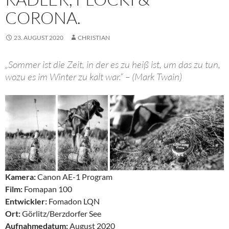
CORONA.
23. AUGUST 2020
CHRISTIAN
„Sommer ist die Zeit, in der es zu heiß ist, um das zu tun,
wozu es im Winter zu kalt war.“ – (Mark Twain)
Kamera:
Canon AE-1 Program
Film:
Fomapan 100
Entwickler:
Fomadon LQN
Ort:
Görlitz/Berzdorfer See
Aufnahmedatum:
August 2020