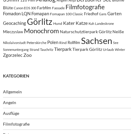
120 Film
Angeln
Anja
Filmfotografie
Blüte
Farbfilm
Fassade
Canon EOS 300
Fomadon LQN
Fomapan
Garten
Friedhof
Fomapan 100 Classic
Gans
Görlitz
Kater
Katze
Geocaching
Hund
Kuh
Landeskrone
Monochrom
Naturschutztierpark Görlitz
Neiße
Mieczyslaw
Sachsen
Polen
Rollfilm
Peterskirche
Rind
Nikolaivorstadt
See
Tierpark
Tierpark Görlitz
Urlaub
Sonnenuntergang
Strand
Tauchritz
Winter
Zoo
Zgorzelec
KATEGORIEN
Allgemein
Angeln
Ausflüge
Filmfotografie