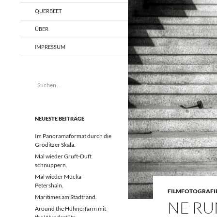
QUERBEET
ÜBER
IMPRESSUM
Suchen
nach:
NEUESTE BEITRÄGE
Im Panoramaformat durch die
Gröditzer Skala.
Mal wieder Gruft-Duft
schnuppern.
Mal wieder Mücka –
Petershain.
FILMFOTOGRAFI
Maritimes am Stadtrand.
NE RU
Around the Hühnerfarm mit