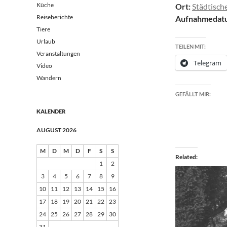
Küche
Ort:
Städtische
Reiseberichte
Aufnahmedat
Tiere
Urlaub
TEILEN MIT:
Veranstaltungen
Telegram
Video
Wandern
GEFÄLLT MIR:
KALENDER
AUGUST 2026
M
D
M
D
F
S
S
Related
1
2
3
4
5
6
7
8
9
10
11
12
13
14
15
16
17
18
19
20
21
22
23
24
25
26
27
28
29
30
31