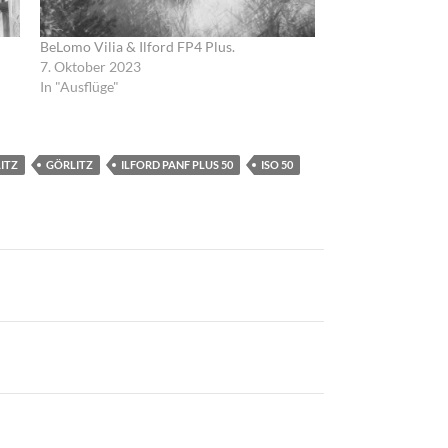
BeLomo Vilia & Ilford FP4 Plus.
7. Oktober 2023
In "Ausflüge"
ITZ
GÖRLITZ
ILFORD PANF PLUS 50
ISO 50