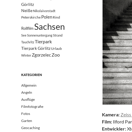
Görlitz
Neiße
Nikolaivorstadt
Polen
Peterskirche
Rind
Sachsen
Rollfilm
See
Sonnenuntergang
Strand
Tierpark
Tauchritz
Tierpark Görlitz
Urlaub
Zoo
Zgorzelec
Winter
KATEGORIEN
Allgemein
Angeln
Ausflüge
Filmfotografie
Fotos
Kamera:
Zeiss
Garten
Film:
Ilford Pa
Geocaching
Entwickler:
Xt