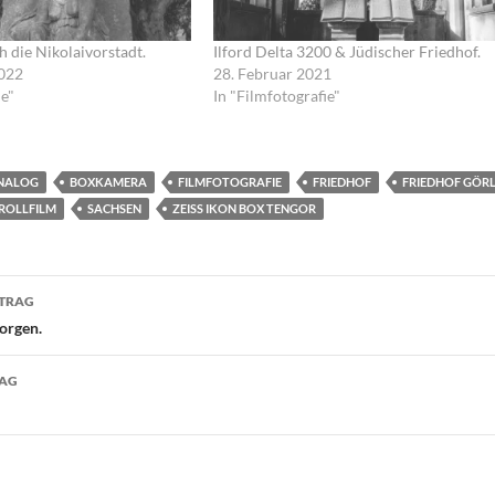
 die Nikolaivorstadt.
Ilford Delta 3200 & Jüdischer Friedhof.
022
28. Februar 2021
ie"
In "Filmfotografie"
NALOG
BOXKAMERA
FILMFOTOGRAFIE
FRIEDHOF
FRIEDHOF GÖRL
ROLLFILM
SACHSEN
ZEISS IKON BOX TENGOR
navigation
ITRAG
orgen.
RAG