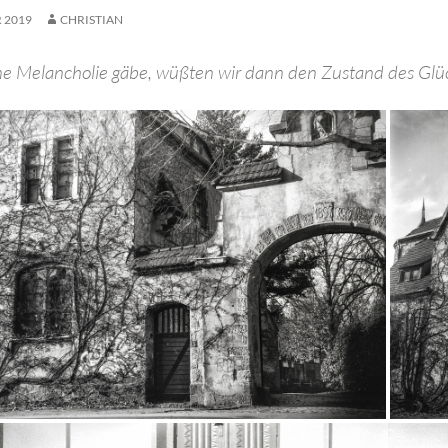
 2019
CHRISTIAN
ne Melancholie gäbe, wüßten wir dann den Zustand des Glüc