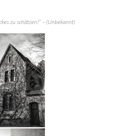
kes zu schätzen?“ – (Unbekannt)