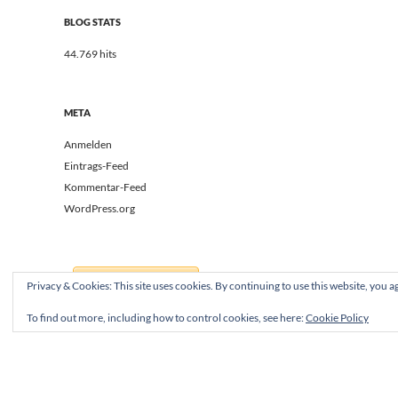
BLOG STATS
44.769 hits
META
Anmelden
Eintrags-Feed
Kommentar-Feed
WordPress.org
Privacy & Cookies: This site uses cookies. By continuing to use this website, you ag
To find out more, including how to control cookies, see here:
Cookie Policy