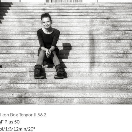
 Ikon Box Tengor II 56.2
nF Plus 50
ol/1:3/12min/20°