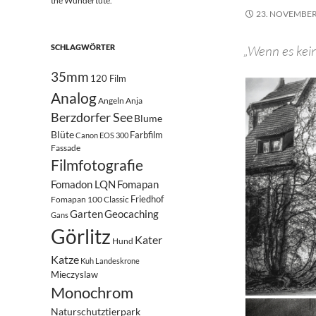
the Wundertüte.
23. NOVEMBER
SCHLAGWÖRTER
„Wenn es kei
35mm
120 Film
Analog
Angeln
Anja
Berzdorfer See
Blume
Blüte
Farbfilm
Canon EOS 300
Fassade
Filmfotografie
Fomadon LQN
Fomapan
Friedhof
Fomapan 100 Classic
Garten
Geocaching
Gans
Görlitz
Kater
Hund
Katze
Kuh
Landeskrone
Mieczyslaw
Monochrom
Naturschutztierpark