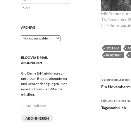
« Juli
Mit Ercona durch
16. November 2
In "Filmfotograf
ARCHIVE
Archive
120 FILM
A
PORTRAIT
BLOG VIA E-MAIL
ABONNIEREN
Gib Deine E-Mail-Adresse an,
Beitrags
um diesen Blog zu abonnieren
VORHERIGER BE
und Benachrichtigungen über
Ein Novemberm
neue Beiträge via E-Mail zu
erhalten.
NÄCHSTER BEIT
E-
Tagesanbruch.
Mail-
Adresse
ABONNIEREN