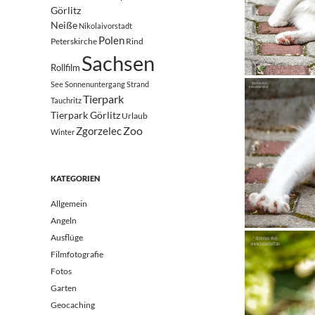
Görlitz
Neiße
Nikolaivorstadt
Polen
Peterskirche
Rind
Sachsen
Rollfilm
See
Sonnenuntergang
Strand
Tierpark
Tauchritz
Tierpark Görlitz
Urlaub
Zoo
Zgorzelec
Winter
KATEGORIEN
Allgemein
Angeln
Ausflüge
Filmfotografie
Fotos
Garten
Geocaching