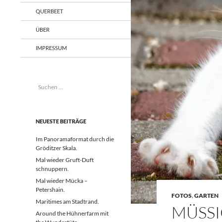
QUERBEET
ÜBER
IMPRESSUM
Suchen
nach:
NEUESTE BEITRÄGE
Im Panoramaformat durch die
Gröditzer Skala.
Mal wieder Gruft-Duft
schnuppern.
Mal wieder Mücka –
Petershain.
FOTOS
,
GARTEN
Maritimes am Stadtrand.
MÜSSI
Around the Hühnerfarm mit