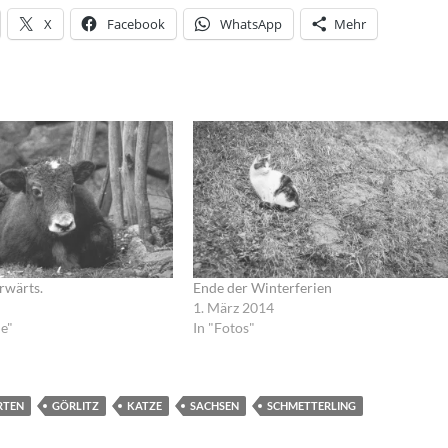
X
Facebook
WhatsApp
Mehr
rwärts.
Ende der Winterferien
1. März 2014
ie"
In "Fotos"
RTEN
GÖRLITZ
KATZE
SACHSEN
SCHMETTERLING