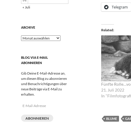
Telegram
« Juli
ARCHIVE
Related
Archive
BLOG VIA E-MAIL
ABONNIEREN
Gib Deine E-Mail-Adresse an,
um diesen Blog zu abonnieren
und Benachrichtigungen über
Fünfte Rolle…vo
neue Beiträge via E-Mail zu
21. Juli 2022
erhalten.
In "Filmfotograf
E-
Mail-
Adresse
ABONNIEREN
BLUME
GA