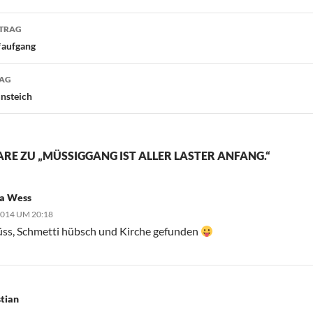
navigation
ITRAG
aufgang
RAG
nsteich
E ZU „MÜSSIGGANG IST ALLER LASTER ANFANG.“
na Wess
 2014 UM 20:18
üss, Schmetti hübsch und Kirche gefunden
stian