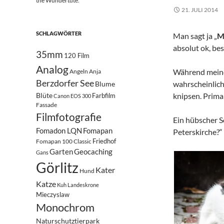
the Wundertüte.
21. JULI 2014
SCHLAGWÖRTER
Man sagt ja „
M
absolut ok, bes
35mm
120 Film
Analog
Während meiner
Angeln
Anja
Berzdorfer See
wahrscheinlich
Blume
Blüte
knipsen. Prima
Farbfilm
Canon EOS 300
Fassade
Filmfotografie
Ein hübscher S
Fomadon LQN
Fomapan
Peterskirche?“ 
Friedhof
Fomapan 100 Classic
Garten
Geocaching
Gans
Görlitz
Kater
Hund
Katze
Kuh
Landeskrone
Mieczyslaw
Monochrom
Naturschutztierpark