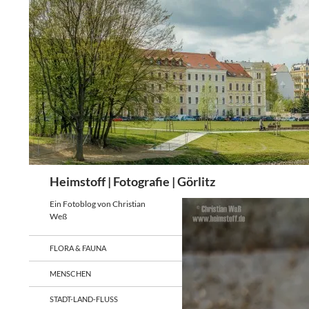
Zum
Inhalt
springen
Suchen
Heimstoff | Fotografie | Görlitz
Ein Fotoblog von Christian
Weß
FLORA & FAUNA
MENSCHEN
STADT-LAND-FLUSS