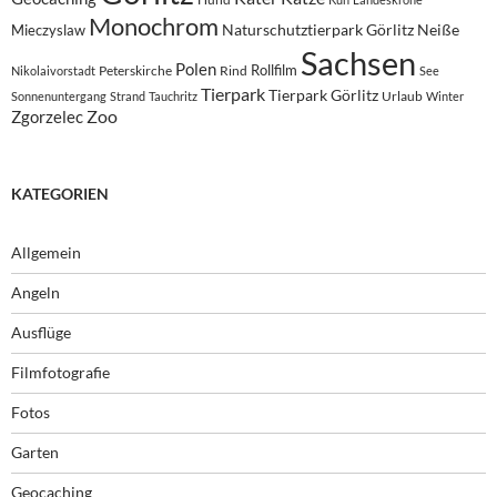
Monochrom
Naturschutztierpark Görlitz
Neiße
Mieczyslaw
Sachsen
Polen
Rollfilm
Peterskirche
Rind
Nikolaivorstadt
See
Tierpark
Tierpark Görlitz
Urlaub
Sonnenuntergang
Strand
Tauchritz
Winter
Zoo
Zgorzelec
KATEGORIEN
Allgemein
Angeln
Ausflüge
Filmfotografie
Fotos
Garten
Geocaching