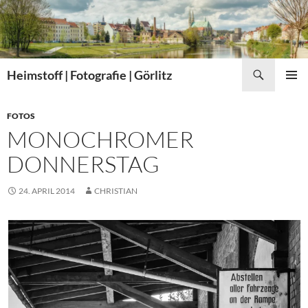
Zum
Inhalt
springen
Suchen
Heimstoff | Fotografie | Görlitz
PRIMÄR
MENÜ
FOTOS
MONOCHROMER
DONNERSTAG
24. APRIL 2014
CHRISTIAN