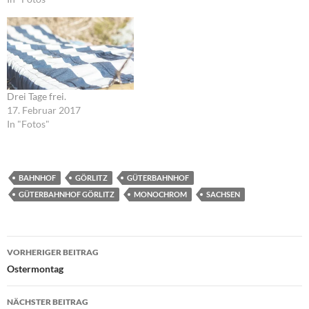
Drei Tage frei.
17. Februar 2017
In "Fotos"
BAHNHOF
GÖRLITZ
GÜTERBAHNHOF
GÜTERBAHNHOF GÖRLITZ
MONOCHROM
SACHSEN
Beitragsnavigation
VORHERIGER BEITRAG
Ostermontag
NÄCHSTER BEITRAG