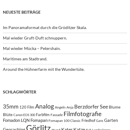
NEUESTE BEITRÄGE
Im Panoramaformat durch die Gröditzer Skala.
Mal wieder Gruft-Duft schnuppern.
Mal wieder Mücka – Petershain.
Maritimes am Stadtrand.
Around the Hühnerfarm mit the Wundertüte.
SCHLAGWÖRTER
Analog
35mm
Berzdorfer See
Blume
120 Film
Angeln
Anja
Filmfotografie
Blüte
Farbfilm
Fassade
Canon EOS 300
Fomadon LQN
Fomapan
Garten
Friedhof
Fomapan 100 Classic
Gans
Görlitz
Kater
Katze
Geocaching
Hund
Kuh
Landeskrone