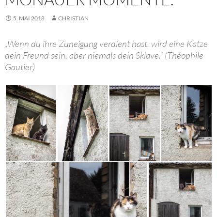
5. MAI 2018
CHRISTIAN
„Wenn du ihre Zuneigung verdient hast, wird eine Katze
dein Freund sein, aber niemals dein Sklave.“ (Théophile
Gautier)