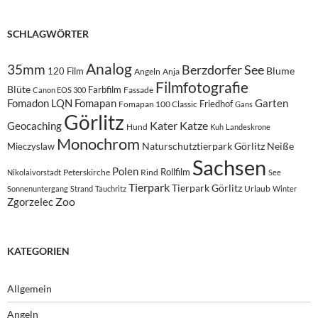
SCHLAGWÖRTER
Analog
35mm
Berzdorfer See
Blume
120 Film
Angeln
Anja
Filmfotografie
Blüte
Farbfilm
Fassade
Canon EOS 300
Fomadon LQN
Fomapan
Garten
Friedhof
Fomapan 100 Classic
Gans
Görlitz
Kater
Katze
Geocaching
Hund
Kuh
Landeskrone
Monochrom
Naturschutztierpark Görlitz
Neiße
Mieczyslaw
Sachsen
Polen
Rollfilm
Peterskirche
Rind
Nikolaivorstadt
See
Tierpark
Tierpark Görlitz
Urlaub
Sonnenuntergang
Strand
Tauchritz
Winter
Zoo
Zgorzelec
KATEGORIEN
Allgemein
Angeln