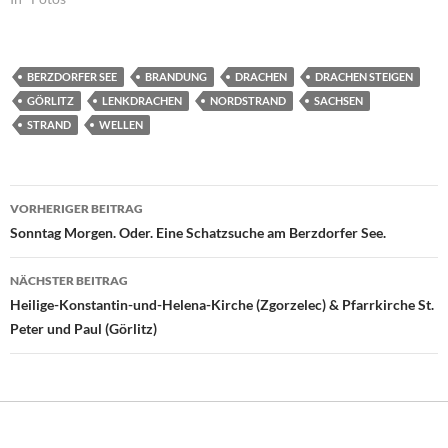
BERZDORFER SEE
BRANDUNG
DRACHEN
DRACHEN STEIGEN
GÖRLITZ
LENKDRACHEN
NORDSTRAND
SACHSEN
STRAND
WELLEN
Beitragsnavigation
VORHERIGER BEITRAG
Sonntag Morgen. Oder. Eine Schatzsuche am Berzdorfer See.
NÄCHSTER BEITRAG
Heilige-Konstantin-und-Helena-Kirche (Zgorzelec) & Pfarrkirche St.
Peter und Paul (Görlitz)