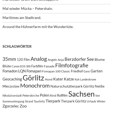
Mal wieder Mücka – Petershain.
Maritimes am Stadtrand.
Around the Hühnerfarm mit the Wundertüte.
SCHLAGWÖRTER
Analog
35mm
Berzdorfer See
Blume
120 Film
Angeln
Anja
Filmfotografie
Blüte
Farbfilm
Fassade
Canon EOS 300
Fomadon LQN
Fomapan
Garten
Friedhof
Fomapan 100 Classic
Gans
Görlitz
Kater
Katze
Geocaching
Hund
Kuh
Landeskrone
Monochrom
Naturschutztierpark Görlitz
Neiße
Mieczyslaw
Sachsen
Polen
Rollfilm
Peterskirche
Rind
Nikolaivorstadt
See
Tierpark
Tierpark Görlitz
Urlaub
Sonnenuntergang
Strand
Tauchritz
Winter
Zoo
Zgorzelec