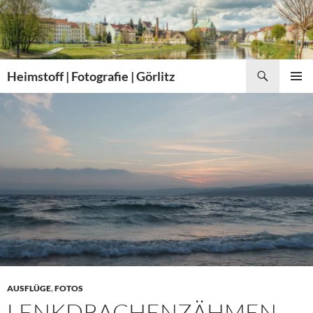
Zum
Inhalt
springen
Suchen
Heimstoff | Fotografie | Görlitz
PRIMÄR
MENÜ
AUSFLÜGE
,
FOTOS
LENKDRACHENZÄHMEN