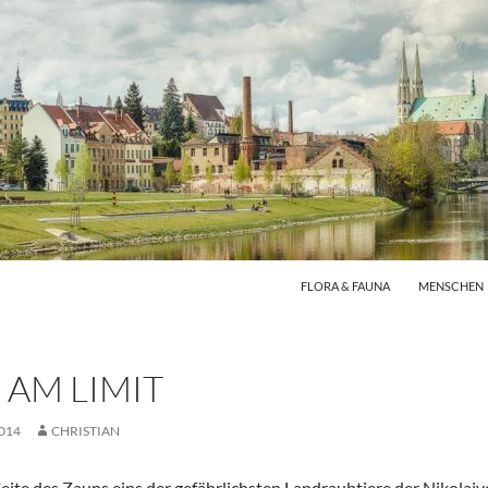
FLORA & FAUNA
MENSCHEN
 AM LIMIT
014
CHRISTIAN
Seite des Zauns eins der gefährlichsten Landraubtiere der Nikolai