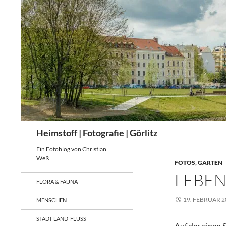
Zum
Inhalt
springen
Suchen
Heimstoff | Fotografie | Görlitz
Ein Fotoblog von Christian
Weß
FOTOS
,
GARTEN
LEBEN
FLORA & FAUNA
19. FEBRUAR 2
MENSCHEN
STADT-LAND-FLUSS
Auf der einen 