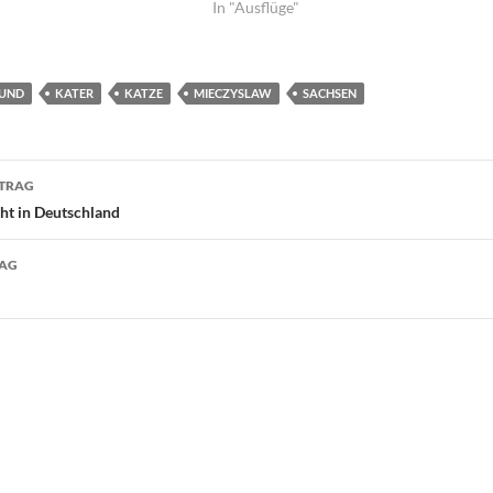
In "Ausflüge"
UND
KATER
KATZE
MIECZYSLAW
SACHSEN
navigation
ITRAG
ht in Deutschland
RAG