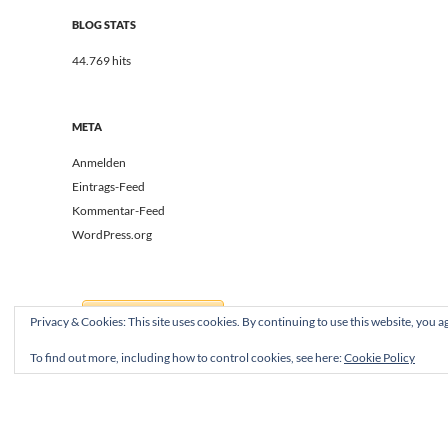
BLOG STATS
44.769 hits
META
Anmelden
Eintrags-Feed
Kommentar-Feed
WordPress.org
Privacy & Cookies: This site uses cookies. By continuing to use this website, you ag
To find out more, including how to control cookies, see here:
Cookie Policy