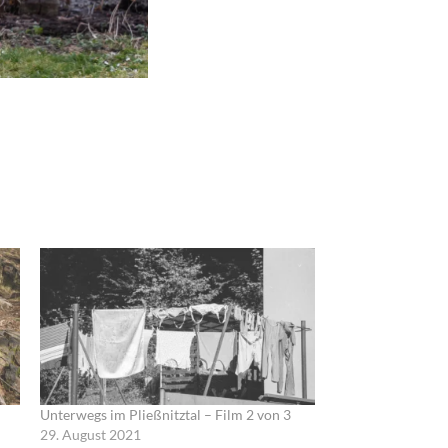
Unterwegs im Pließnitztal – Film 2 von 3
29. August 2021