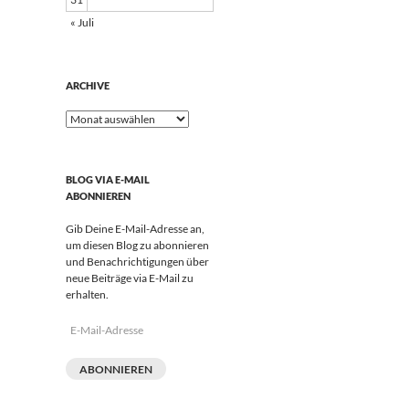
« Juli
ARCHIVE
Archive
BLOG VIA E-MAIL
ABONNIEREN
Gib Deine E-Mail-Adresse an,
um diesen Blog zu abonnieren
und Benachrichtigungen über
neue Beiträge via E-Mail zu
erhalten.
E-
Mail-
Adresse
ABONNIEREN