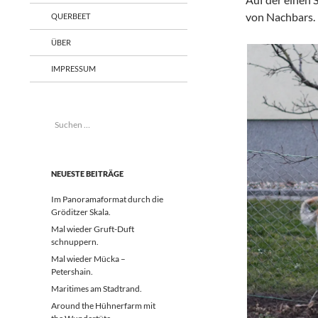
von Nachbars.
QUERBEET
ÜBER
IMPRESSUM
Suchen
nach:
NEUESTE BEITRÄGE
Im Panoramaformat durch die
Gröditzer Skala.
Mal wieder Gruft-Duft
schnuppern.
Mal wieder Mücka –
Petershain.
Maritimes am Stadtrand.
Around the Hühnerfarm mit