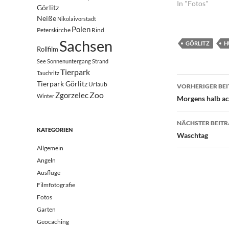
In "Fotos"
Görlitz
Neiße
Nikolaivorstadt
Polen
Peterskirche
Rind
Sachsen
GÖRLITZ
H
Rollfilm
See
Sonnenuntergang
Strand
Tierpark
Tauchritz
Beitrags
Tierpark Görlitz
Urlaub
VORHERIGER BE
Zoo
Zgorzelec
Winter
Morgens halb ac
NÄCHSTER BEIT
KATEGORIEN
Waschtag
Allgemein
Angeln
Ausflüge
Filmfotografie
Fotos
Garten
Geocaching