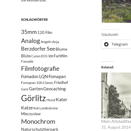
the Wundertüte.
SCHLAGWÖRTER
35mm
120 Film
TEILEN MIT:
Analog
Angeln
Anja
Telegram
Berzdorfer See
Blume
Blüte
Farbfilm
Canon EOS 300
Fassade
Filmfotografie
Related
Fomadon LQN
Fomapan
Friedhof
Fomapan 100 Classic
Garten
Geocaching
Gans
Görlitz
Kater
Hund
Katze
Kuh
Landeskrone
Mieczyslaw
Monochrom
Mein Altstadtfe
31. August 2014
Naturschutztierpark