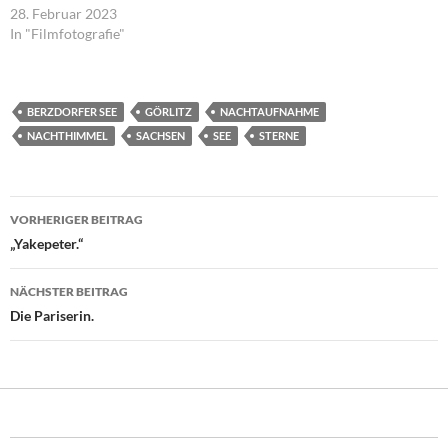
28. Februar 2023
In "Filmfotografie"
BERZDORFER SEE
GÖRLITZ
NACHTAUFNAHME
NACHTHIMMEL
SACHSEN
SEE
STERNE
Beitragsnavigation
VORHERIGER BEITRAG
„Yakepeter.“
NÄCHSTER BEITRAG
Die Pariserin.