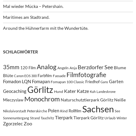
Mal wieder Mücka – Petershain.
Maritimes am Stadtrand.
Around the Hühnerfarm mit the Wundertüte.
SCHLAGWÖRTER
Analog
35mm
Berzdorfer See
Blume
120 Film
Angeln
Anja
Filmfotografie
Blüte
Farbfilm
Fassade
Canon EOS 300
Fomadon LQN
Fomapan
Garten
Friedhof
Fomapan 100 Classic
Gans
Görlitz
Kater
Katze
Geocaching
Hund
Kuh
Landeskrone
Monochrom
Naturschutztierpark Görlitz
Neiße
Mieczyslaw
Sachsen
Polen
Rollfilm
Peterskirche
Rind
Nikolaivorstadt
See
Tierpark
Tierpark Görlitz
Urlaub
Sonnenuntergang
Strand
Tauchritz
Winter
Zoo
Zgorzelec