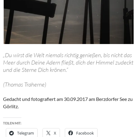
„Du wirst die Welt niemals richtig genießen, bis nicht das
Meer durch Deine Adern fließt, dich der Himmel zudeckt
und die Sterne Dich krönen.“
(Thomas Traherne)
Gedacht und fotografiert am 30.09.2017 am Berzdorfer See zu
Görlitz.
TEILEN MIT:
Telegram
X
Facebook