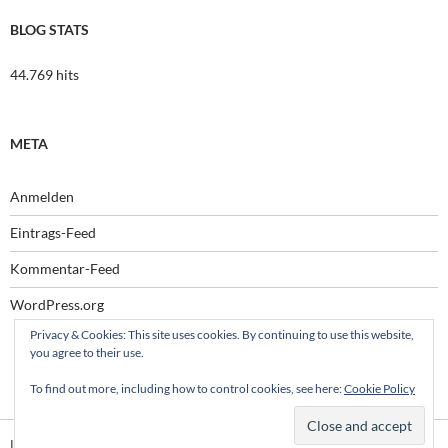
BLOG STATS
44.769 hits
META
Anmelden
Eintrags-Feed
Kommentar-Feed
WordPress.org
Privacy & Cookies: This site uses cookies. By continuing to use this website,
you agree to their use.
To find out more, including how to control cookies, see here:
Cookie Policy
Impressum
Stolz präsentiert von WordPress