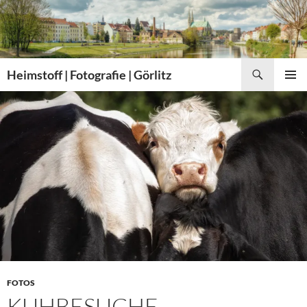
Zum
Inhalt
springen
Suchen
Heimstoff | Fotografie | Görlitz
PRIMÄR
MENÜ
FOTOS
KUHBESUCHE.