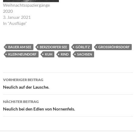
Weihnachtsspaziergänge
2020
3. Januar 2021
In "Ausflüge"
BAUER AM SEE
BERZDORFER SEE
GÖRLITZ
GROSSRÖHRSDORF
KLEIN NEUNDORF
KUH
RIND
SACHSEN
Beitragsnavigation
VORHERIGER BEITRAG
Neulich auf der Lausche.
NÄCHSTER BEITRAG
Neulich bei den Edlen von Nornenfels.