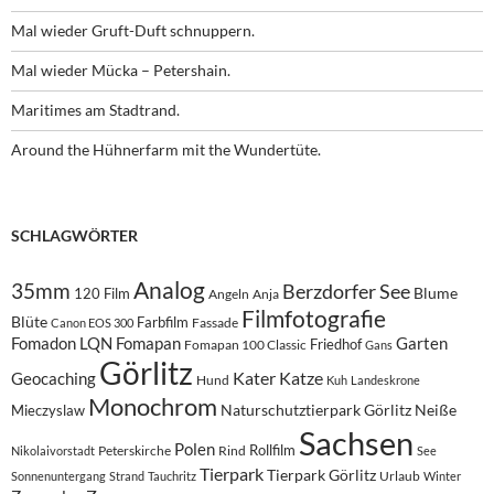
Mal wieder Gruft-Duft schnuppern.
Mal wieder Mücka – Petershain.
Maritimes am Stadtrand.
Around the Hühnerfarm mit the Wundertüte.
SCHLAGWÖRTER
Analog
35mm
Berzdorfer See
Blume
120 Film
Angeln
Anja
Filmfotografie
Blüte
Farbfilm
Fassade
Canon EOS 300
Fomadon LQN
Fomapan
Garten
Friedhof
Fomapan 100 Classic
Gans
Görlitz
Kater
Katze
Geocaching
Hund
Kuh
Landeskrone
Monochrom
Naturschutztierpark Görlitz
Neiße
Mieczyslaw
Sachsen
Polen
Rollfilm
Peterskirche
Rind
Nikolaivorstadt
See
Tierpark
Tierpark Görlitz
Urlaub
Sonnenuntergang
Strand
Tauchritz
Winter