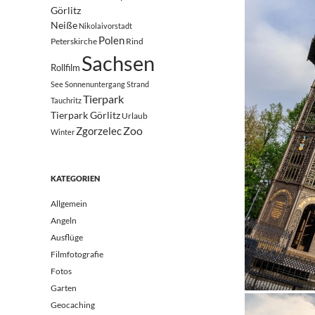
Görlitz
Neiße
Nikolaivorstadt
Polen
Peterskirche
Rind
Sachsen
Rollfilm
See
Sonnenuntergang
Strand
Tierpark
Tauchritz
Tierpark Görlitz
Urlaub
Zoo
Zgorzelec
Winter
KATEGORIEN
Allgemein
Angeln
Ausflüge
Filmfotografie
Fotos
Garten
Geocaching