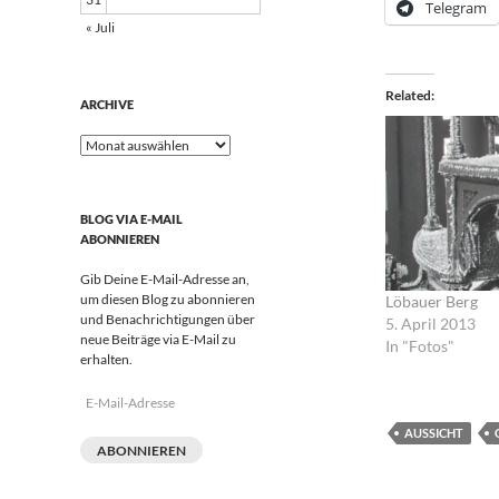
Telegram
« Juli
Related
ARCHIVE
Archive
BLOG VIA E-MAIL
ABONNIEREN
Gib Deine E-Mail-Adresse an,
um diesen Blog zu abonnieren
Löbauer Berg
und Benachrichtigungen über
5. April 2013
neue Beiträge via E-Mail zu
In "Fotos"
erhalten.
E-
Mail-
AUSSICHT
Adresse
ABONNIEREN