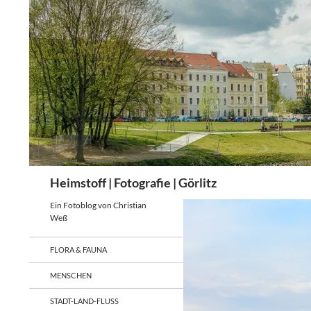
Zum
Inhalt
springen
Suchen
Heimstoff | Fotografie | Görlitz
Ein Fotoblog von Christian
Weß
FLORA & FAUNA
MENSCHEN
STADT-LAND-FLUSS