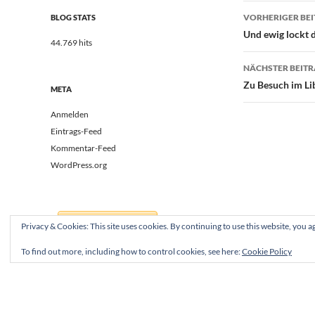
Beitrags
VORHERIGER BE
BLOG STATS
Und ewig lockt 
44.769 hits
NÄCHSTER BEIT
Zu Besuch im Li
META
Anmelden
Eintrags-Feed
Kommentar-Feed
WordPress.org
Privacy & Cookies: This site uses cookies. By continuing to use this website, you ag
To find out more, including how to control cookies, see here:
Cookie Policy