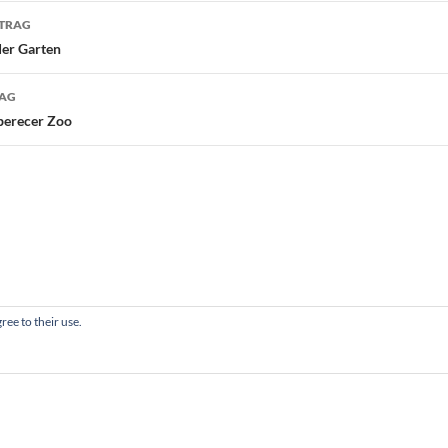
navigation
ITRAG
der Garten
RAG
berecer Zoo
ree to their use.