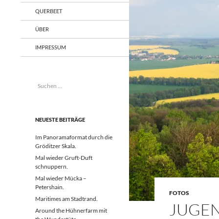
QUERBEET
ÜBER
IMPRESSUM
Suchen
nach:
NEUESTE BEITRÄGE
Im Panoramaformat durch die
Gröditzer Skala.
Mal wieder Gruft-Duft
schnuppern.
Mal wieder Mücka –
Petershain.
FOTOS
Maritimes am Stadtrand.
JUGEN
Around the Hühnerfarm mit