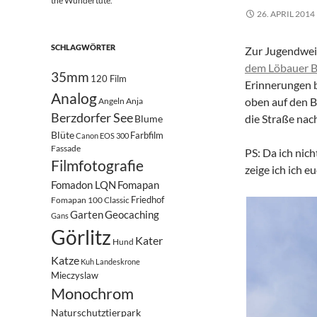
the Wundertüte.
26. APRIL 2014
SCHLAGWÖRTER
Zur Jugendweih
dem Löbauer 
35mm
120 Film
Erinnerungen b
Analog
oben auf den B
Angeln
Anja
Berzdorfer See
die Straße na
Blume
Blüte
Farbfilm
Canon EOS 300
Fassade
PS: Da ich nic
Filmfotografie
zeige ich ich 
Fomadon LQN
Fomapan
Friedhof
Fomapan 100 Classic
Garten
Geocaching
Gans
Görlitz
Kater
Hund
Katze
Kuh
Landeskrone
Mieczyslaw
Monochrom
Naturschutztierpark