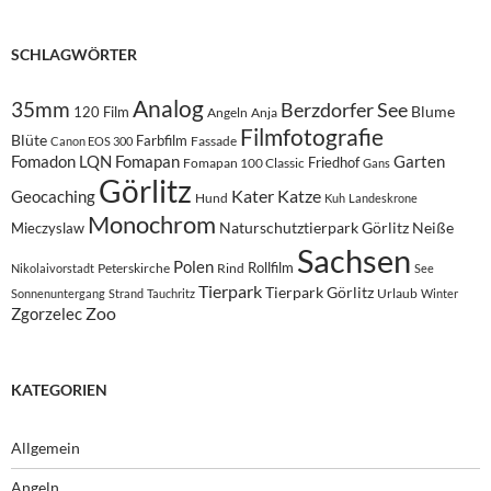
SCHLAGWÖRTER
Analog
35mm
Berzdorfer See
Blume
120 Film
Angeln
Anja
Filmfotografie
Blüte
Farbfilm
Fassade
Canon EOS 300
Fomadon LQN
Fomapan
Garten
Friedhof
Fomapan 100 Classic
Gans
Görlitz
Kater
Katze
Geocaching
Hund
Kuh
Landeskrone
Monochrom
Naturschutztierpark Görlitz
Neiße
Mieczyslaw
Sachsen
Polen
Rollfilm
Peterskirche
Rind
Nikolaivorstadt
See
Tierpark
Tierpark Görlitz
Urlaub
Sonnenuntergang
Strand
Tauchritz
Winter
Zoo
Zgorzelec
KATEGORIEN
Allgemein
Angeln