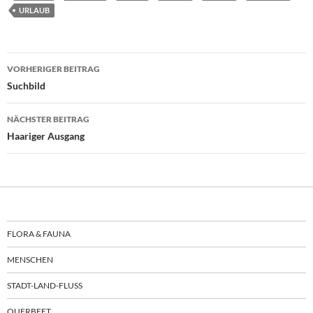
URLAUB
Beitragsnavigation
VORHERIGER BEITRAG
Suchbild
NÄCHSTER BEITRAG
Haariger Ausgang
FLORA & FAUNA
MENSCHEN
STADT-LAND-FLUSS
QUERBEET