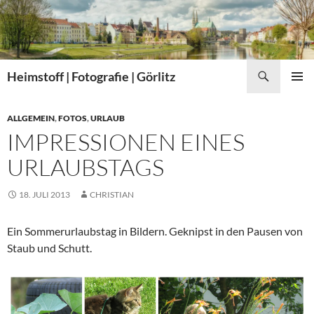
Zum
Inhalt
springen
Suchen
Heimstoff | Fotografie | Görlitz
PRIMÄR
MENÜ
ALLGEMEIN
,
FOTOS
,
URLAUB
IMPRESSIONEN EINES
URLAUBSTAGS
18. JULI 2013
CHRISTIAN
Ein Sommerurlaubstag in Bildern. Geknipst in den Pausen von
Staub und Schutt.