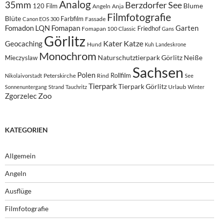
Analog
35mm
Berzdorfer See
Blume
120 Film
Angeln
Anja
Filmfotografie
Blüte
Farbfilm
Fassade
Canon EOS 300
Fomadon LQN
Fomapan
Garten
Friedhof
Fomapan 100 Classic
Gans
Görlitz
Kater
Katze
Geocaching
Hund
Kuh
Landeskrone
Monochrom
Naturschutztierpark Görlitz
Neiße
Mieczyslaw
Sachsen
Polen
Rollfilm
Peterskirche
Rind
Nikolaivorstadt
See
Tierpark
Tierpark Görlitz
Urlaub
Sonnenuntergang
Strand
Tauchritz
Winter
Zoo
Zgorzelec
KATEGORIEN
Allgemein
Angeln
Ausflüge
Filmfotografie