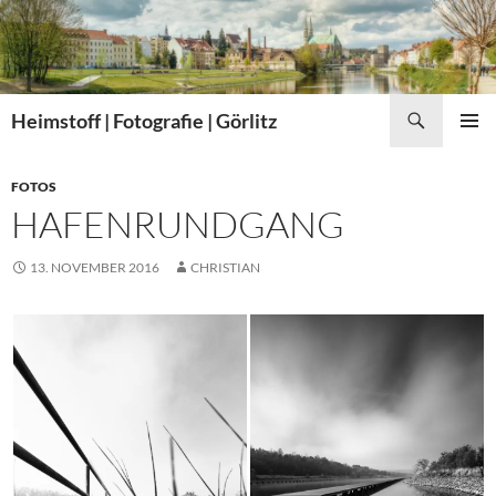
Zum
Inhalt
springen
Suchen
Heimstoff | Fotografie | Görlitz
PRIMÄR
MENÜ
FOTOS
HAFENRUNDGANG
13. NOVEMBER 2016
CHRISTIAN