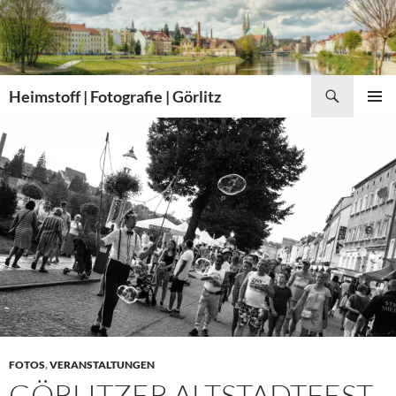
Zum
Inhalt
springen
Suchen
Heimstoff | Fotografie | Görlitz
PRIMÄR
MENÜ
FOTOS
,
VERANSTALTUNGEN
GÖRLITZER ALTSTADTFEST