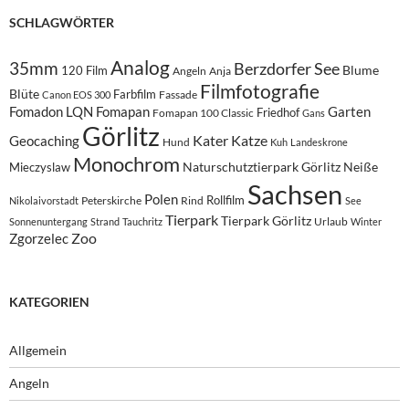
SCHLAGWÖRTER
Analog
35mm
Berzdorfer See
Blume
120 Film
Angeln
Anja
Filmfotografie
Blüte
Farbfilm
Fassade
Canon EOS 300
Fomadon LQN
Fomapan
Garten
Friedhof
Fomapan 100 Classic
Gans
Görlitz
Kater
Katze
Geocaching
Hund
Kuh
Landeskrone
Monochrom
Naturschutztierpark Görlitz
Neiße
Mieczyslaw
Sachsen
Polen
Rollfilm
Peterskirche
Rind
Nikolaivorstadt
See
Tierpark
Tierpark Görlitz
Urlaub
Sonnenuntergang
Strand
Tauchritz
Winter
Zoo
Zgorzelec
KATEGORIEN
Allgemein
Angeln