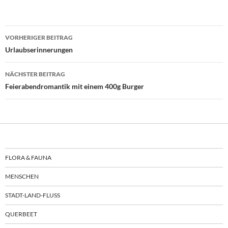
Beitragsnavigation
VORHERIGER BEITRAG
Urlaubserinnerungen
NÄCHSTER BEITRAG
Feierabendromantik mit einem 400g Burger
FLORA & FAUNA
MENSCHEN
STADT-LAND-FLUSS
QUERBEET