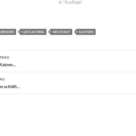
In "Ausflüge"
DRESDEN
GEOCACHING
NEUSTADT
SACHSEN
navigation
ITRAG
 Katzen…
RAG
es schläft…