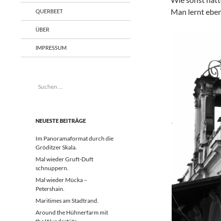
Man lernt ebe
QUERBEET
ÜBER
IMPRESSUM
Suchen
nach:
NEUESTE BEITRÄGE
Im Panoramaformat durch die
Gröditzer Skala.
Mal wieder Gruft-Duft
schnuppern.
Mal wieder Mücka –
Petershain.
Maritimes am Stadtrand.
Around the Hühnerfarm mit