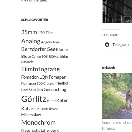
the Wundertüte.
SCHLAGWÖRTER
35mm
120 Film
TEILEN MIT:
Analog
Angeln
Anja
Telegram
Berzdorfer See
Blume
Blüte
Farbfilm
Canon EOS 300
Fassade
Filmfotografie
Related
Fomadon LQN
Fomapan
Friedhof
Fomapan 100 Classic
Garten
Geocaching
Gans
Görlitz
Kater
Hund
Katze
Kuh
Landeskrone
Mieczyslaw
Monochrom
Gassi am und üb
hinaus.
Naturschutztierpark