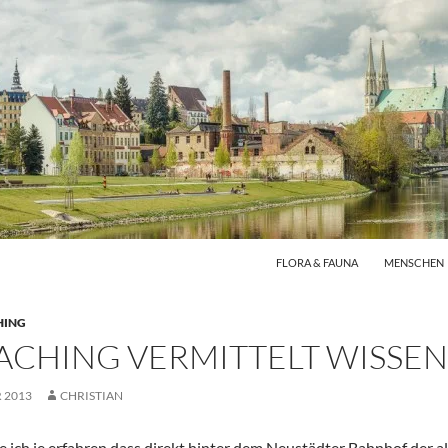
FLORA & FAUNA
MENSCHEN
HING
CHING VERMITTELT WISSEN
 2013
CHRISTIAN
e ich je erfahren dass direkt hinter dem Neustädter Bahnhof der al