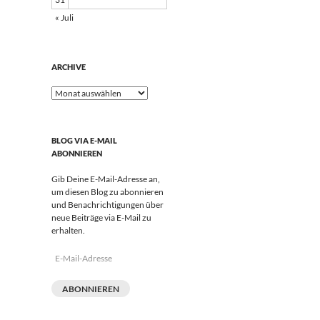
« Juli
ARCHIVE
Archive
BLOG VIA E-MAIL
ABONNIEREN
Gib Deine E-Mail-Adresse an,
um diesen Blog zu abonnieren
und Benachrichtigungen über
neue Beiträge via E-Mail zu
erhalten.
E-
Mail-
Adresse
ABONNIEREN