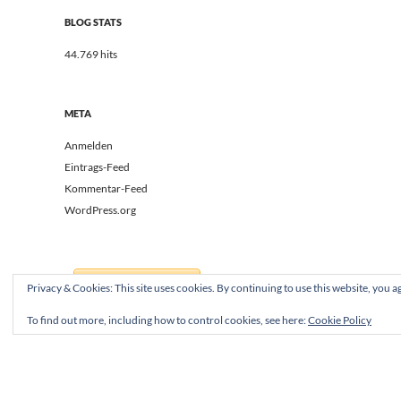
BLOG STATS
44.769 hits
META
Anmelden
Eintrags-Feed
Kommentar-Feed
WordPress.org
Privacy & Cookies: This site uses cookies. By continuing to use this website, you ag
To find out more, including how to control cookies, see here:
Cookie Policy