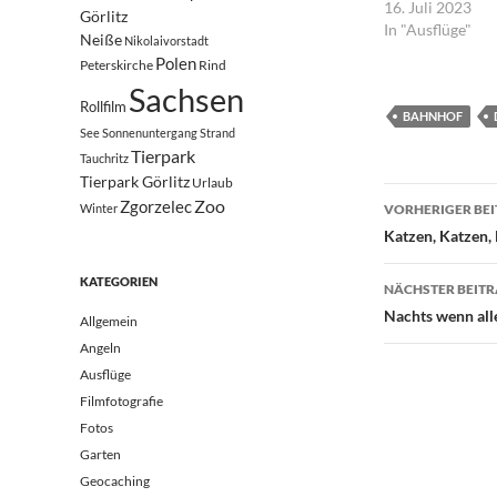
16. Juli 2023
Görlitz
In "Ausflüge"
Neiße
Nikolaivorstadt
Polen
Peterskirche
Rind
Sachsen
Rollfilm
BAHNHOF
See
Sonnenuntergang
Strand
Tierpark
Tauchritz
Tierpark Görlitz
Urlaub
Beitrags
Zoo
Zgorzelec
Winter
VORHERIGER BE
Katzen, Katzen,
KATEGORIEN
NÄCHSTER BEIT
Nachts wenn all
Allgemein
Angeln
Ausflüge
Filmfotografie
Fotos
Garten
Geocaching