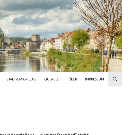
STADT-LAND-FLUSS
QUERBEET
ÜBER
IMPRESSUM
te und verfallene „Leipziger Bahnhof“ steht.