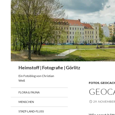
Zum
Inhalt
springen
Suchen
Heimstoff | Fotografie | Görlitz
Ein Fotoblog von Christian
Weß
FOTOS
,
GEOCAC
GEOCA
FLORA & FAUNA
29. NOVEMBER
MENSCHEN
STADT-LAND-FLUSS
Wie sonst hätt